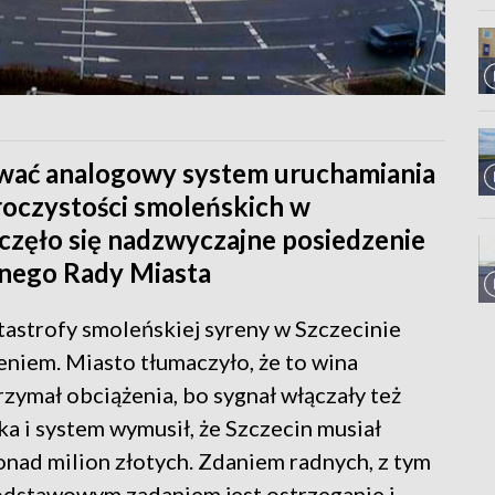
ować analogowy system uruchamiania
roczystości smoleńskich w
oczęło się nadzwyczajne posiedzenie
znego Rady Miasta
tastrofy smoleńskiej syreny w Szczecinie
niem. Miasto tłumaczyło, że to wina
rzymał obciążenia, bo sygnał włączały też
ka i system wymusił, że Szczecin musiał
nad milion złotych. Zdaniem radnych, z tym
odstawowym zadaniem jest ostrzeganie i