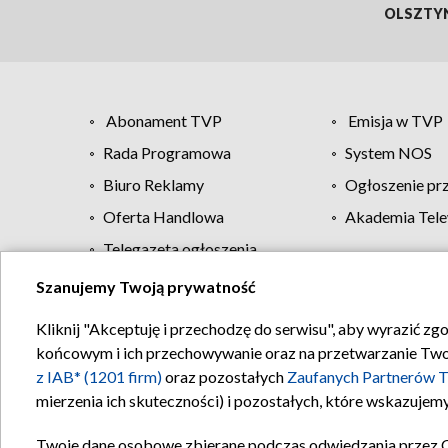
OLSZTY
Abonament TVP
Emisja w TVP
Rada Programowa
System NOS
Biuro Reklamy
Ogłoszenie pr
Oferta Handlowa
Akademia Tele
Telegazeta ogłoszenia
Szanujemy Twoją prywatność
Regulamin TVP
Kliknij "Akceptuję i przechodzę do serwisu", aby wyrazić zg
końcowym i ich przechowywanie oraz na przetwarzanie Twoich
z IAB* (1201 firm)
oraz pozostałych
Zaufanych Partnerów T
mierzenia ich skuteczności) i pozostałych, które wskazujemy
Twoje dane osobowe zbierane podczas odwiedzania przez 