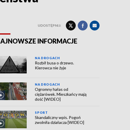
UDOSTĘPNIJ:
AJNOWSZE INFORMACJE
NA DROGACH
Rozbił busa o drzewo.
Kierowca nie żyje
NA DROGACH
Ogromny hałas od
ciężarówek. Mieszkańcy mają
dość [WIDEO]
SPORT
Skandaliczny wpis. Pogoń
zwolniła działacza [WIDEO]