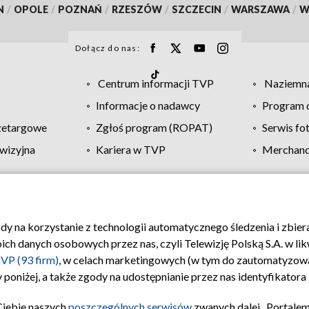
N
/
OPOLE
/
POZNAŃ
/
RZESZÓW
/
SZCZECIN
/
WARSZAWA
/
W
Dołącz do nas:
Centrum informacji TVP
Naziemna
Informacje o nadawcy
Program d
zetargowe
Zgłoś program (ROPAT)
Serwis fo
wizyjna
Kariera w TVP
Merchandi
Polityka prywatności
Moje zgody
Pomoc
Biuro re
ody na korzystanie z technologii automatycznego śledzenia i zbie
 danych osobowych przez nas, czyli Telewizję Polską S.A. w likw
VP (93 firm)
, w celach marketingowych (w tym do zautomatyzow
 poniżej, a także zgody na udostępnianie przez nas identyfikator
Ciebie naszych
poszczególnych serwisów
zwanych dalej „Portalem