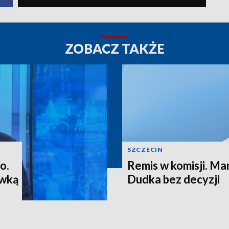
ZOBACZ TAKŻE
SZCZECIN
o.
Remis w komisji. M
ewką
Dudka bez decyzji