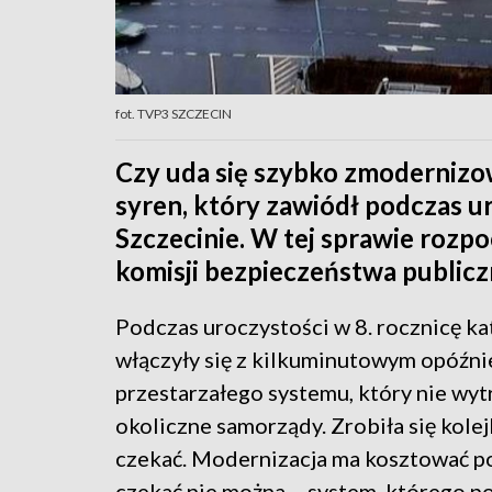
fot. TVP3 SZCZECIN
Czy uda się szybko zmoderniz
syren, który zawiódł podczas u
Szczecinie. W tej sprawie rozp
komisji bezpieczeństwa public
Podczas uroczystości w 8. rocznicę ka
włączyły się z kilkuminutowym opóźnie
przestarzałego systemu, który nie wyt
okoliczne samorządy. Zrobiła się kolej
czekać. Modernizacja ma kosztować po
czekać nie można – system, którego p