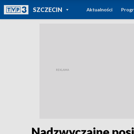
POWRÓT DO
SZCZECIN
Aktualności
Prog
TVP REGIONY
Nadzwyczajne posi