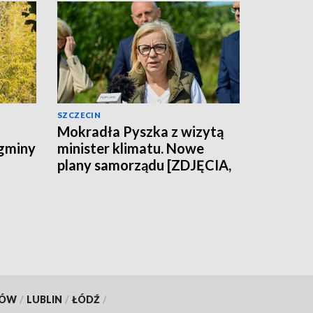
SZCZECIN
Mokradła Pyszka z wizytą
 gminy
minister klimatu. Nowe
plany samorządu [ZDJĘCIA,
WIDEO]
KÓW
/
LUBLIN
/
ŁÓDŹ
/