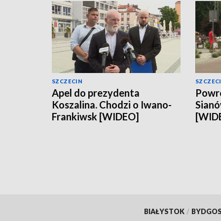
SZCZECIN
SZCZEC
Apel do prezydenta
Powró
Koszalina. Chodzi o Iwano-
Sianó
Frankiwsk [WIDEO]
[WID
BIAŁYSTOK
/
BYDGO