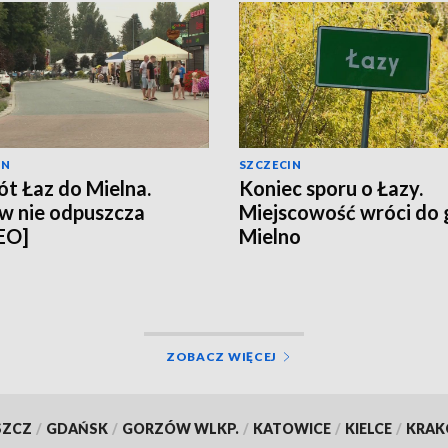
IN
SZCZECIN
t Łaz do Mielna.
Koniec sporu o Łazy.
w nie odpuszcza
Miejscowość wróci do
EO]
Mielno
ZOBACZ WIĘCEJ
SZCZ
/
GDAŃSK
/
GORZÓW WLKP.
/
KATOWICE
/
KIELCE
/
KRA