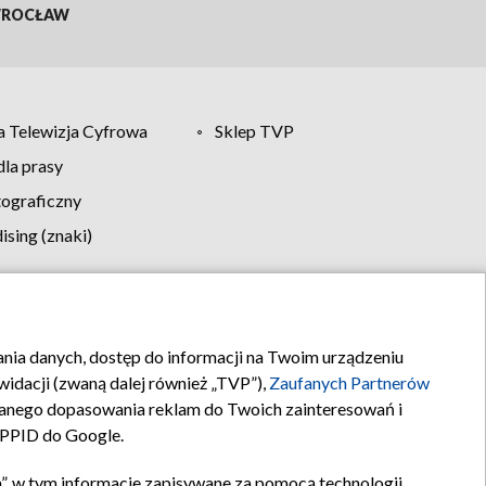
ROCŁAW
 Telewizja Cyfrowa
Sklep TVP
la prasy
tograficzny
sing (znaki)
klamy
Kontakt
rania danych, dostęp do informacji na Twoim urządzeniu
idacji (zwaną dalej również „TVP”),
Zaufanych Partnerów
anego dopasowania reklam do Twoich zainteresowań i
a PPID do Google.
”, w tym informacje zapisywane za pomocą technologii