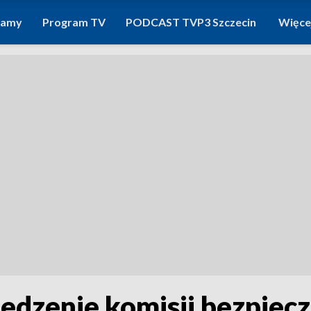
ramy
Program TV
PODCAST TVP3 Szczecin
Więce
edzenie komisji bezpiec