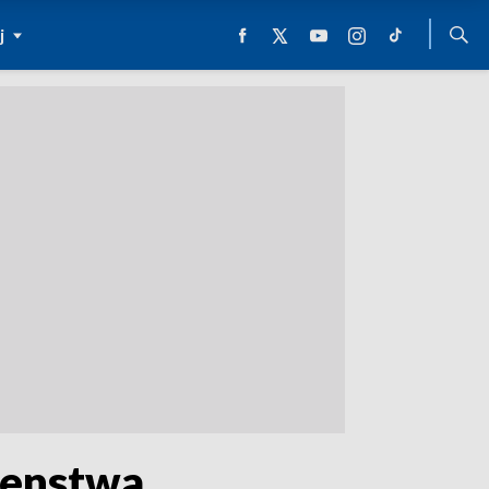
j
zenstwa