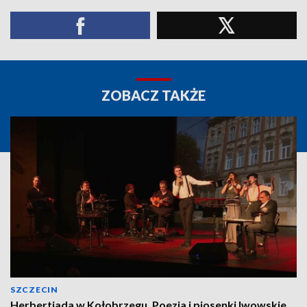
ZOBACZ TAKŻE
SZCZECIN
Herbertiada w Kołobrzegu. Poezja i piosenki lwowskie