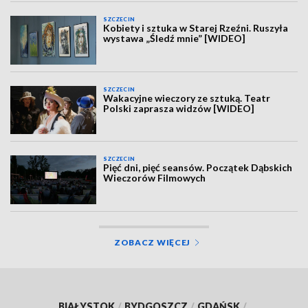
SZCZECIN
Kobiety i sztuka w Starej Rzeźni. Ruszyła
wystawa „Śledź mnie” [WIDEO]
SZCZECIN
Wakacyjne wieczory ze sztuką. Teatr
Polski zaprasza widzów [WIDEO]
SZCZECIN
Pięć dni, pięć seansów. Początek Dąbskich
Wieczorów Filmowych
ZOBACZ WIĘCEJ
BIAŁYSTOK
/
BYDGOSZCZ
/
GDAŃSK
/