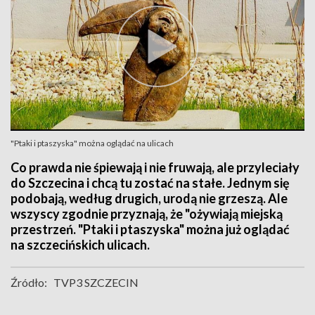
"Ptaki i ptaszyska" można oglądać na ulicach
Co prawda nie śpiewają i nie fruwają, ale przyleciały
do Szczecina i chcą tu zostać na stałe. Jednym się
podobają, według drugich, urodą nie grzeszą. Ale
wszyscy zgodnie przyznają, że "ożywiają miejską
przestrzeń. "Ptaki i ptaszyska" można już oglądać
na szczecińskich ulicach.
Źródło:
TVP3 SZCZECIN