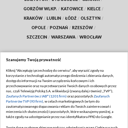
GORZÓW WLKP.
/
KATOWICE
/
KIELCE
/
KRAKÓW
/
LUBLIN
/
ŁÓDŹ
/
OLSZTYN
/
OPOLE
/
POZNAŃ
/
RZESZÓW
/
SZCZECIN
/
WARSZAWA
/
WROCŁAW
Szanujemy Twoją prywatność
Dołącz do nas:
Kliknij "Akceptuję i przechodzę do serwisu", aby wyrazić zgody na
korzystanie z technologii automatycznego śledzenia i zbierania danych,
TVP
dostęp do informacji na Twoim urządzeniu końcowym i ich
Abonament TVP
przechowywanie oraz na przetwarzanie Twoich danych osobowych przez
Regulamin TVP
nas, czyli Telewizję Polską S.A. w likwidacji (zwaną dalej również „TVP”),
Emisja w TVP
Polityka prywatności
Zaufanych Partnerów z IAB* (1201 firm)
oraz pozostałych
Zaufanych
Partnerów TVP (93 firm)
, w celach marketingowych (w tym do
Centrum informacji TVP
Moje zgody
zautomatyzowanego dopasowania reklam do Twoich zainteresowań i
mierzenia ich skuteczności) i pozostałych, które wskazujemy poniżej, a
Naziemna Telewizja Cyfrowa
Pomoc
także zgody na udostępnianie przez nas identyfikatora PPID do Google.
Sklep TVP
Biuro reklamy
Twoje dane osobowe zbierane podczas odwiedzania przez Ciebie naszych