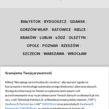
BIAŁYSTOK
/
BYDGOSZCZ
/
GDAŃSK
/
GORZÓW WLKP.
/
KATOWICE
/
KIELCE
/
KRAKÓW
/
LUBLIN
/
ŁÓDŹ
/
OLSZTYN
/
OPOLE
/
POZNAŃ
/
RZESZÓW
/
SZCZECIN
/
WARSZAWA
/
WROCŁAW
Szanujemy Twoją prywatność
Dołącz do nas:
Kliknij "Akceptuję i przechodzę do serwisu", aby wyrazić zgody na
korzystanie z technologii automatycznego śledzenia i zbierania danych,
TVP
dostęp do informacji na Twoim urządzeniu końcowym i ich
Abonament TVP
przechowywanie oraz na przetwarzanie Twoich danych osobowych przez
Regulamin TVP
nas, czyli Telewizję Polską S.A. w likwidacji (zwaną dalej również „TVP”),
Emisja w TVP
Polityka prywatności
Zaufanych Partnerów z IAB* (1201 firm)
oraz pozostałych
Zaufanych
Partnerów TVP (93 firm)
, w celach marketingowych (w tym do