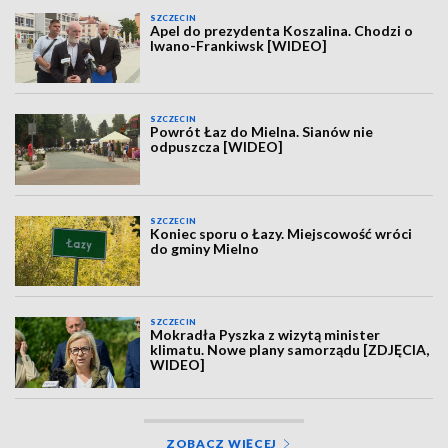
SZCZECIN
Apel do prezydenta Koszalina. Chodzi o
Iwano-Frankiwsk [WIDEO]
SZCZECIN
Powrót Łaz do Mielna. Sianów nie
odpuszcza [WIDEO]
SZCZECIN
Koniec sporu o Łazy. Miejscowość wróci
do gminy Mielno
SZCZECIN
Mokradła Pyszka z wizytą minister
klimatu. Nowe plany samorządu [ZDJĘCIA,
WIDEO]
ZOBACZ WIĘCEJ