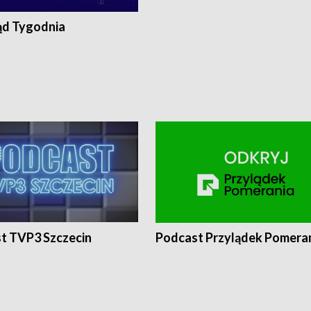
ąd Tygodnia
t TVP3 Szczecin
Podcast Przylądek Pomera