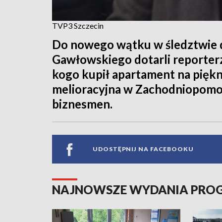
TVP3 Szczecin
Do nowego wątku w śledztwie 
Gawłowskiego dotarli reporter
kogo kupił apartament na piękn
melioracyjna w Zachodniopomor
biznesmen.
UDOSTĘPNIJ NA FACEBOOKU
NAJNOWSZE WYDANIA PR