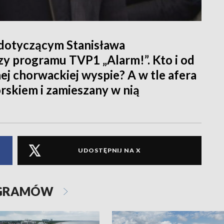
dotyczącym Stanisława
zy programu TVP1 „Alarm!”. Kto i od
ej chorwackiej wyspie? A w tle afera
skiem i zamieszany w nią
UDOSTĘPNIJ NA X
OGRAMÓW