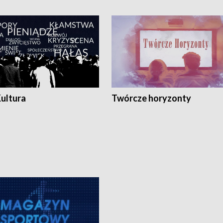
Kultura
Twórcze horyzonty