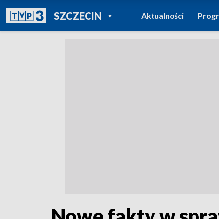
POWRÓT DO
SZCZECIN
Aktualności
Prog
TVP REGIONY
Nowe fakty w spra