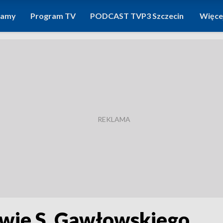
ramy
Program TV
PODCAST TVP3 Szczecin
Więce
wie S. Gawłowskiego