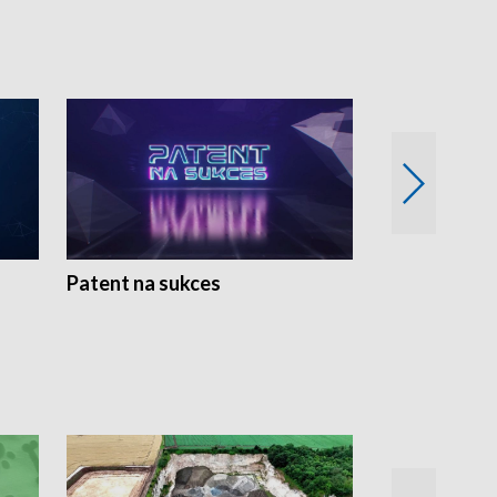
Patent na sukces
Rolnictwo w 