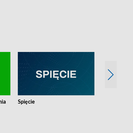
nia
Spięcie
Niedziałkow