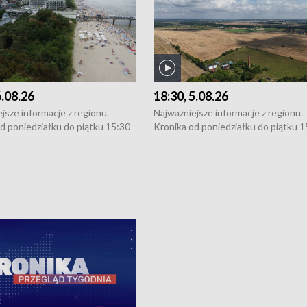
6.08.26
18:30, 5.08.26
jsze informacje z regionu.
Najważniejsze informacje z regionu.
d poniedziałku do piątku 15:30
Kronika od poniedziałku do piątku 1
16:30 (+ rozmowa), 18:30, 21:30.
(flesz), 16:30 (+ rozmowa), 18:30, 21
y i święta 15:30 i 16:30
W weekendy i święta 15:30 i 16:30
8:30 i 21:30. Dziennikarze czekają
(flesz), 18:30 i 21:30. Dziennikarze c
a zgłoszenia: Szczecin - tel. 91-
na Państwa zgłoszenia: Szczecin - te
0, Koszalin - tel. 94-34-50-054,
4 8-10-400, Koszalin - tel. 94-34-50
ronika@tvp.pl.
e-mail: kronika@tvp.pl.