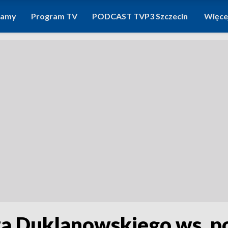
ramy
Program TV
PODCAST TVP3 Szczecin
Więce
a Duklanowskiego ws. p