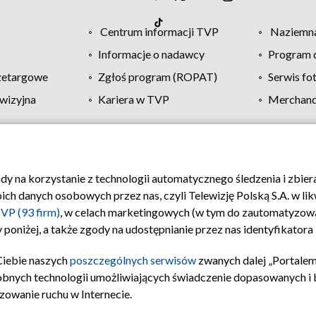
Centrum informacji TVP
Naziemna
Informacje o nadawcy
Program d
zetargowe
Zgłoś program (ROPAT)
Serwis fo
wizyjna
Kariera w TVP
Merchandi
Polityka prywatności
Moje zgody
Pomoc
Biuro re
ody na korzystanie z technologii automatycznego śledzenia i zbie
 danych osobowych przez nas, czyli Telewizję Polską S.A. w likw
VP (93 firm)
, w celach marketingowych (w tym do zautomatyzow
 poniżej, a także zgody na udostępnianie przez nas identyfikator
Ciebie naszych
poszczególnych serwisów
zwanych dalej „Portalem
obnych technologii umożliwiających świadczenie dopasowanych i be
zowanie ruchu w Internecie.