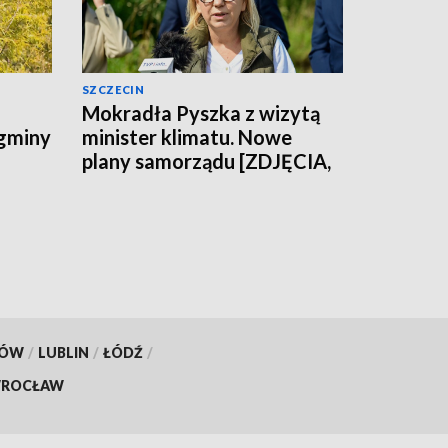
SZCZECIN
Mokradła Pyszka z wizytą
 gminy
minister klimatu. Nowe
plany samorządu [ZDJĘCIA,
WIDEO]
KÓW
/
LUBLIN
/
ŁÓDŹ
/
ROCŁAW