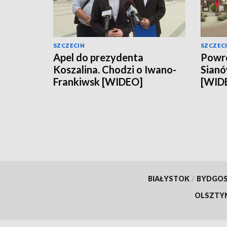
SZCZECIN
SZCZEC
Apel do prezydenta
Powró
Koszalina. Chodzi o Iwano-
Sianó
Frankiwsk [WIDEO]
[WID
BIAŁYSTOK
/
BYDGO
OLSZTY