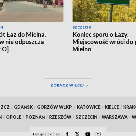
IN
SZCZECIN
t Łaz do Mielna.
Koniec sporu o Łazy.
w nie odpuszcza
Miejscowość wróci do
EO]
Mielno
ZOBACZ WIĘCEJ
SZCZ
/
GDAŃSK
/
GORZÓW WLKP.
/
KATOWICE
/
KIELCE
/
KRA
N
/
OPOLE
/
POZNAŃ
/
RZESZÓW
/
SZCZECIN
/
WARSZAWA
/
W
Dołącz do nas: