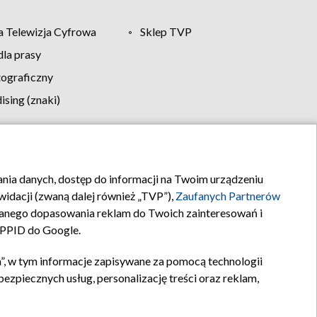
 Telewizja Cyfrowa
Sklep TVP
la prasy
tograficzny
sing (znaki)
klamy
Kontakt
rania danych, dostęp do informacji na Twoim urządzeniu
idacji (zwaną dalej również „TVP”),
Zaufanych Partnerów
anego dopasowania reklam do Twoich zainteresowań i
a PPID do Google.
”, w tym informacje zapisywane za pomocą technologii
zpiecznych usług, personalizację treści oraz reklam,