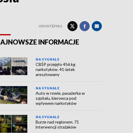
UDOSTĘPNIJ:
AJNOWSZE INFORMACJE
NA SYGNALE
CBŚP przejęło 456 kg
narkotyków. 41‑latek
aresztowany
NA SYGNALE
Auto w rowie, pasażerka w
szpitalu, kierowca pod
wpływem narkotyków
NA SYGNALE
Burze nad regionem. 71
interwencji strażaków