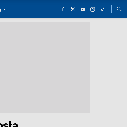
j
osła