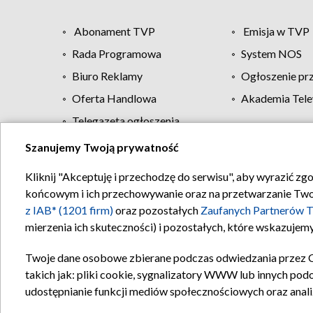
Abonament TVP
Emisja w TVP
Rada Programowa
System NOS
Biuro Reklamy
Ogłoszenie pr
Oferta Handlowa
Akademia Tele
Telegazeta ogłoszenia
Szanujemy Twoją prywatność
Regulamin TVP
Kliknij "Akceptuję i przechodzę do serwisu", aby wyrazić zg
końcowym i ich przechowywanie oraz na przetwarzanie Twoich
z IAB* (1201 firm)
oraz pozostałych
Zaufanych Partnerów T
mierzenia ich skuteczności) i pozostałych, które wskazujemy
Twoje dane osobowe zbierane podczas odwiedzania przez 
takich jak: pliki cookie, sygnalizatory WWW lub innych pod
udostępnianie funkcji mediów społecznościowych oraz anali