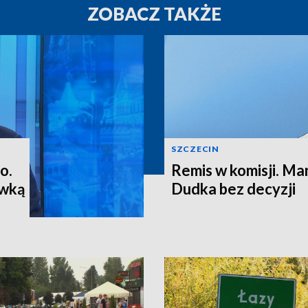
ZOBACZ TAKŻE
SZCZECIN
o.
Remis w komisji. M
ewką
Dudka bez decyzji