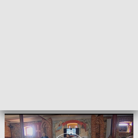
POWRÓT DO
SZCZECIN
TVP REGIONY
Żywa lekcja historii w Chwarszczanach
2018-04-13
Małgorzata Miszczuk/NS