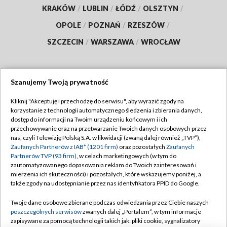
KRAKÓW
/
LUBLIN
/
ŁÓDŹ
/
OLSZTYN
/
OPOLE
/
POZNAŃ
/
RZESZÓW
/
SZCZECIN
/
WARSZAWA
/
WROCŁAW
Szanujemy Twoją prywatność
Dołącz do nas:
Kliknij "Akceptuję i przechodzę do serwisu", aby wyrazić zgody na
korzystanie z technologii automatycznego śledzenia i zbierania danych,
TVP
dostęp do informacji na Twoim urządzeniu końcowym i ich
Abonament TVP
przechowywanie oraz na przetwarzanie Twoich danych osobowych przez
Regulamin TVP
nas, czyli Telewizję Polską S.A. w likwidacji (zwaną dalej również „TVP”),
Emisja w TVP
Polityka prywatności
Zaufanych Partnerów z IAB* (1201 firm)
oraz pozostałych
Zaufanych
Partnerów TVP (93 firm)
, w celach marketingowych (w tym do
Centrum informacji TVP
Moje zgody
zautomatyzowanego dopasowania reklam do Twoich zainteresowań i
mierzenia ich skuteczności) i pozostałych, które wskazujemy poniżej, a
Naziemna Telewizja Cyfrowa
Pomoc
także zgody na udostępnianie przez nas identyfikatora PPID do Google.
Sklep TVP
Biuro reklamy
Twoje dane osobowe zbierane podczas odwiedzania przez Ciebie naszych
Rada Programowa
Kontakt
poszczególnych serwisów
zwanych dalej „Portalem”, w tym informacje
zapisywane za pomocą technologii takich jak: pliki cookie, sygnalizatory
System NOS