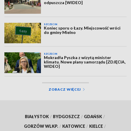
odpuszcza [WIDEO]
SZCZECIN
Koniec sporu o Łazy. Miejscowość wróci
do gminy Mielno
SZCZECIN
Mokradła Pyszka z wizytą minister
klimatu. Nowe plany samorządu [ZDJĘCIA,
WIDEO]
ZOBACZ WIĘCEJ
BIAŁYSTOK
/
BYDGOSZCZ
/
GDAŃSK
/
GORZÓW WLKP.
/
KATOWICE
/
KIELCE
/