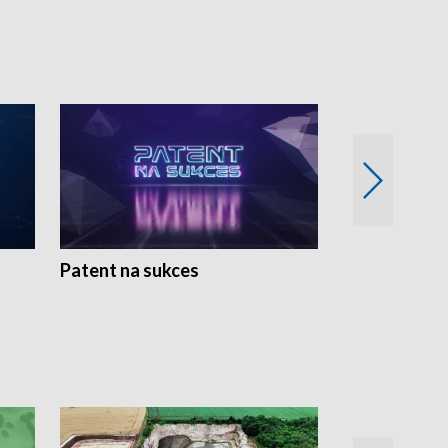
Patent na sukces
Rolnictwo w 