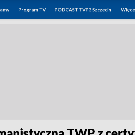
ramy
Program TV
PODCAST TVP3 Szczecin
Więce
anistyczna TWP z certyf