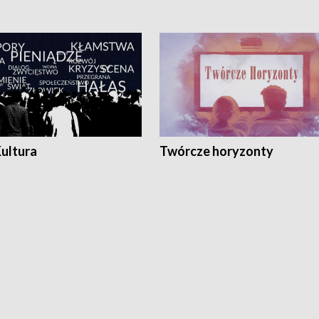
Kultura
Twórcze horyzonty