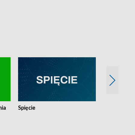
nia
Spięcie
Niedziałkow