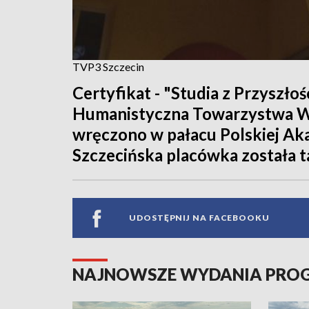
TVP3 Szczecin
Certyfikat - "Studia z Przyszło
Humanistyczna Towarzystwa W
wręczono w pałacu Polskiej Ak
Szczecińska placówka została ta
UDOSTĘPNIJ NA FACEBOOKU
NAJNOWSZE WYDANIA PR