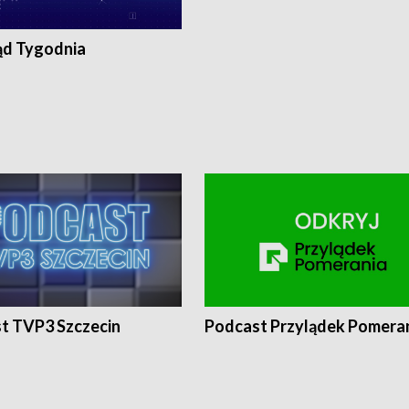
ąd Tygodnia
t TVP3 Szczecin
Podcast Przylądek Pomera