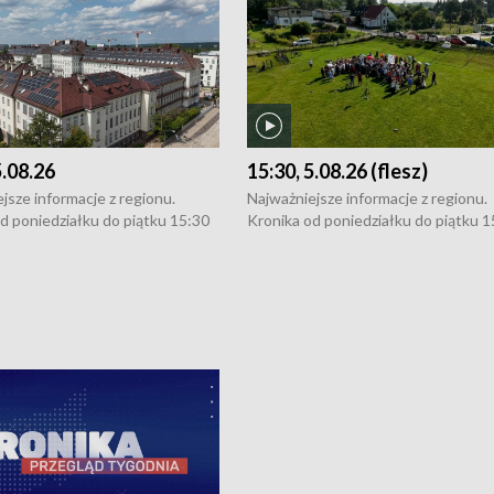
5.08.26
15:30, 5.08.26 (flesz)
jsze informacje z regionu.
Najważniejsze informacje z regionu.
d poniedziałku do piątku 15:30
Kronika od poniedziałku do piątku 1
16:30 (+ rozmowa), 18:30, 21:30.
(flesz), 16:30 (+ rozmowa), 18:30, 21
y i święta 15:30 i 16:30
W weekendy i święta 15:30 i 16:30
8:30 i 21:30. Dziennikarze czekają
(flesz), 18:30 i 21:30. Dziennikarze c
a zgłoszenia: Szczecin - tel. 91-
na Państwa zgłoszenia: Szczecin - te
0, Koszalin - tel. 94-34-50-054,
4 8-10-400, Koszalin - tel. 94-34-50
ronika@tvp.pl.
e-mail: kronika@tvp.pl.