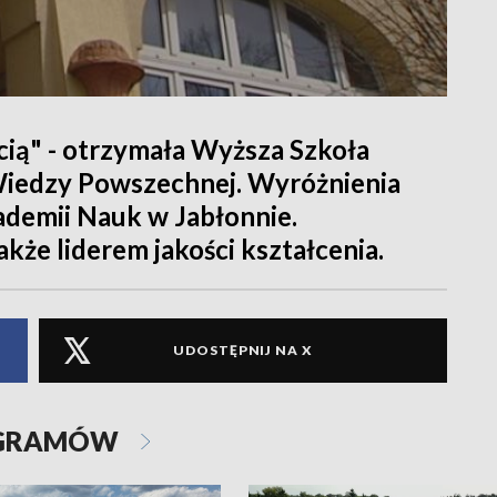
ścią" - otrzymała Wyższa Szkoła
iedzy Powszechnej. Wyróżnienia
ademii Nauk w Jabłonnie.
kże liderem jakości kształcenia.
UDOSTĘPNIJ NA X
OGRAMÓW