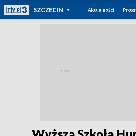
POWRÓT DO
SZCZECIN
Aktualności
Prog
TVP REGIONY
Wyższa Szkoła Hum