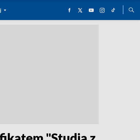
j
ikatem "Studia z