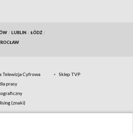
KÓW
/
LUBLIN
/
ŁÓDŹ
/
ROCŁAW
 Telewizja Cyfrowa
Sklep TVP
la prasy
tograficzny
sing (znaki)