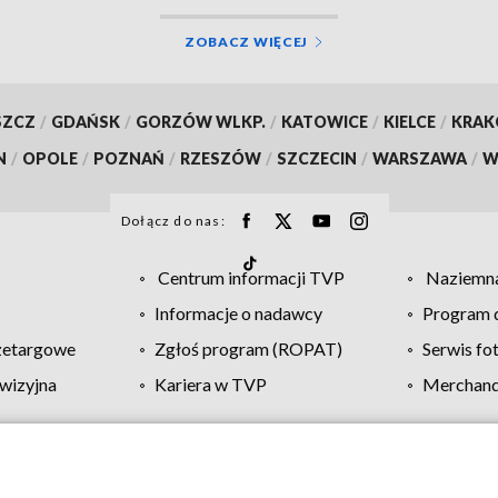
ZOBACZ WIĘCEJ
SZCZ
/
GDAŃSK
/
GORZÓW WLKP.
/
KATOWICE
/
KIELCE
/
KRA
N
/
OPOLE
/
POZNAŃ
/
RZESZÓW
/
SZCZECIN
/
WARSZAWA
/
W
Dołącz do nas:
Centrum informacji TVP
Naziemna
Informacje o nadawcy
Program d
zetargowe
Zgłoś program (ROPAT)
Serwis fo
wizyjna
Kariera w TVP
Merchandi