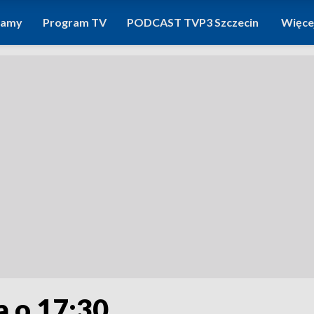
ramy
Program TV
PODCAST TVP3 Szczecin
Więce
a o 17:30