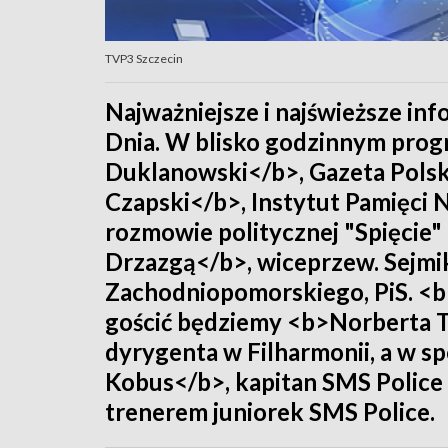
TVP3 Szczecin
Najważniejsze i najświeższe in
Dnia. W blisko godzinnym prog
Duklanowski</b>, Gazeta Polsk
Czapski</b>, Instytut Pamięci 
rozmowie politycznej "Spięci
Drzazgą</b>, wiceprzew. Sej
Zachodniopomorskiego, PiS. <
gościć będziemy <b>Norberta 
dyrygenta w Filharmonii, a w 
Kobus</b>, kapitan SMS Police
trenerem juniorek SMS Police.