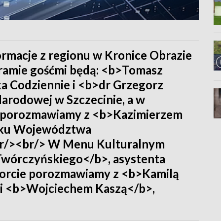
formacje z regionu w Kronice Obrazie
ramie gośćmi będą: <b>Tomasz
a Codziennie i <b>dr Grzegorz
Narodowej w Szczecinie, a w
e" porozmawiamy z <b>Kazimierzem
miku Województwa
br/><br/> W Menu Kulturalnym
Twórczyńskiego</b>, asystenta
sporcie porozmawiamy z <b>Kamilą
 i <b>Wojciechem Kaszą</b>,