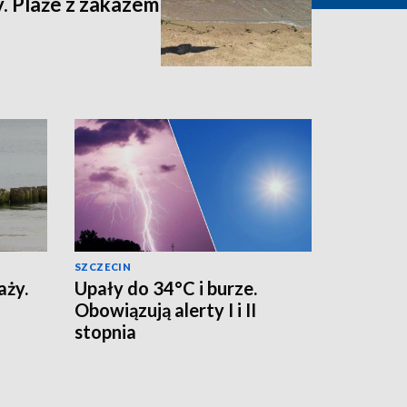
. Plaże z zakazem
SZCZECIN
aży.
Upały do 34°C i burze.
Obowiązują alerty I i II
stopnia