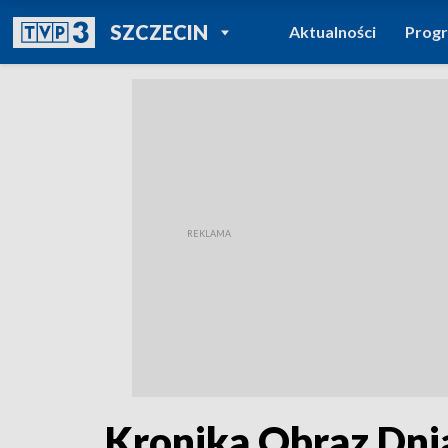
POWRÓT DO
SZCZECIN
Aktualności
Prog
TVP REGIONY
Kronika Obraz Dni