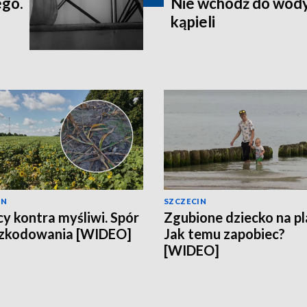
ego.
Nie wchodź do wody
kąpieli
IN
SZCZECIN
cy kontra myśliwi. Spór
Zgubione dziecko na pl
szkodowania [WIDEO]
Jak temu zapobiec?
[WIDEO]