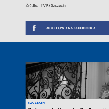
Źródło:
TVP3 Szczecin
UDOSTĘPNIJ NA FACEBOOKU
SZCZECIN