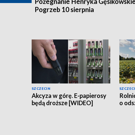
Pożegnanie Henryka Gęsikowski
Pogrzeb 10 sierpnia
SZCZECIN
SZCZEC
Akcyza w górę. E-papierosy
Rolni
będą droższe [WIDEO]
o od