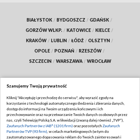
BIAŁYSTOK
/
BYDGOSZCZ
/
GDAŃSK
/
GORZÓW WLKP.
/
KATOWICE
/
KIELCE
/
KRAKÓW
/
LUBLIN
/
ŁÓDŹ
/
OLSZTYN
/
OPOLE
/
POZNAŃ
/
RZESZÓW
/
SZCZECIN
/
WARSZAWA
/
WROCŁAW
Szanujemy Twoją prywatność
Dołącz do nas:
Kliknij "Akceptuję i przechodzę do serwisu", aby wyrazić zgody na
korzystanie z technologii automatycznego śledzenia i zbierania danych,
TVP
dostęp do informacji na Twoim urządzeniu końcowym i ich
Abonament TVP
przechowywanie oraz na przetwarzanie Twoich danych osobowych przez
Regulamin TVP
nas, czyli Telewizję Polską S.A. w likwidacji (zwaną dalej również „TVP”),
Emisja w TVP
Polityka prywatności
Zaufanych Partnerów z IAB* (1201 firm)
oraz pozostałych
Zaufanych
Partnerów TVP (93 firm)
, w celach marketingowych (w tym do
Centrum informacji TVP
Moje zgody
zautomatyzowanego dopasowania reklam do Twoich zainteresowań i