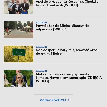
Apel do prezydenta Koszalina. Chodzi o
Iwano-Frankiwsk [WIDEO]
SZCZECIN
Powrót Łaz do Mielna. Sianów nie
odpuszcza [WIDEO]
SZCZECIN
Koniec sporu o Łazy. Miejscowość wróci
do gminy Mielno
SZCZECIN
Mokradła Pyszka z wizytą minister
klimatu. Nowe plany samorządu [ZDJĘCIA,
WIDEO]
ZOBACZ WIĘCEJ