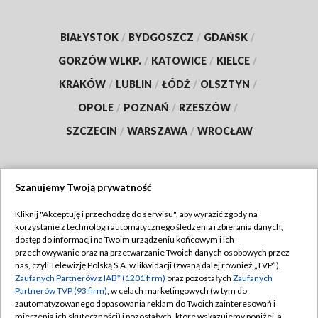
BIAŁYSTOK
/
BYDGOSZCZ
/
GDAŃSK
/
GORZÓW WLKP.
/
KATOWICE
/
KIELCE
/
KRAKÓW
/
LUBLIN
/
ŁÓDŹ
/
OLSZTYN
/
OPOLE
/
POZNAŃ
/
RZESZÓW
/
SZCZECIN
/
WARSZAWA
/
WROCŁAW
Szanujemy Twoją prywatność
Dołącz do nas:
Kliknij "Akceptuję i przechodzę do serwisu", aby wyrazić zgody na
korzystanie z technologii automatycznego śledzenia i zbierania danych,
TVP
dostęp do informacji na Twoim urządzeniu końcowym i ich
Abonament TVP
przechowywanie oraz na przetwarzanie Twoich danych osobowych przez
Regulamin TVP
nas, czyli Telewizję Polską S.A. w likwidacji (zwaną dalej również „TVP”),
Emisja w TVP
Polityka prywatności
Zaufanych Partnerów z IAB* (1201 firm)
oraz pozostałych
Zaufanych
Partnerów TVP (93 firm)
, w celach marketingowych (w tym do
Centrum informacji TVP
Moje zgody
zautomatyzowanego dopasowania reklam do Twoich zainteresowań i
mierzenia ich skuteczności) i pozostałych, które wskazujemy poniżej, a