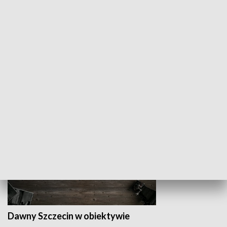
Z indeksem w ręku
Droga po suk
HISTORIA
Dawny Szczecin w obiektywie