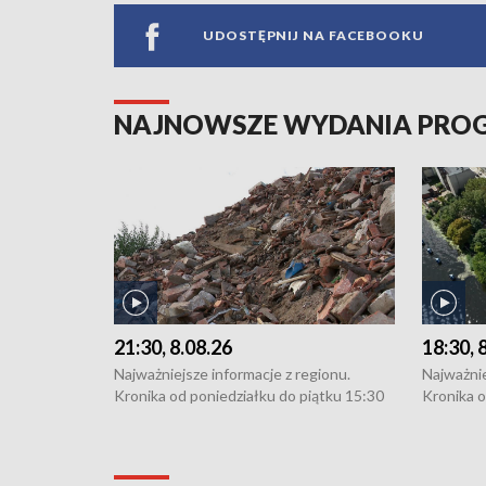
UDOSTĘPNIJ NA FACEBOOKU
NAJNOWSZE WYDANIA PR
21:30, 8.08.26
18:30, 
Najważniejsze informacje z regionu.
Najważnie
Kronika od poniedziałku do piątku 15:30
Kronika o
(flesz), 16:30 (+ rozmowa), 18:30, 21:30.
(flesz), 
W weekendy i święta 15:30 i 16:30
W weekend
(flesz), 18:30 i 21:30. Dziennikarze czekają
(flesz), 1
na Państwa zgłoszenia: Szczecin - tel. 91-
na Państw