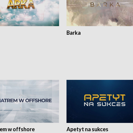
Barka
rem w offshore
Apetyt na sukces