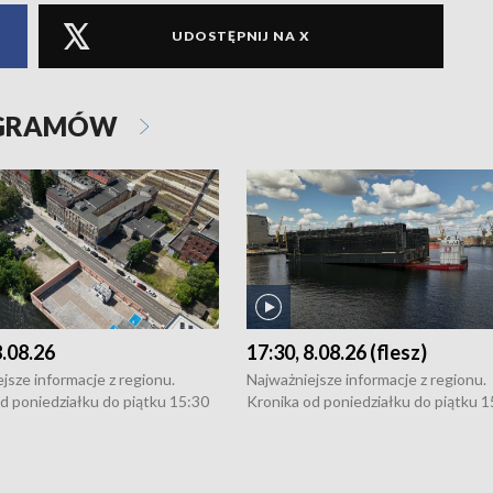
UDOSTĘPNIJ NA X
OGRAMÓW
8.08.26
17:30, 8.08.26 (flesz)
jsze informacje z regionu.
Najważniejsze informacje z regionu.
d poniedziałku do piątku 15:30
Kronika od poniedziałku do piątku 1
16:30 (+ rozmowa), 18:30, 21:30.
(flesz), 16:30 (+ rozmowa), 18:30, 21
y i święta 15:30 i 16:30
W weekendy i święta 15:30 i 16:30
8:30 i 21:30. Dziennikarze czekają
(flesz), 18:30 i 21:30. Dziennikarze c
a zgłoszenia: Szczecin - tel. 91-
na Państwa zgłoszenia: Szczecin - te