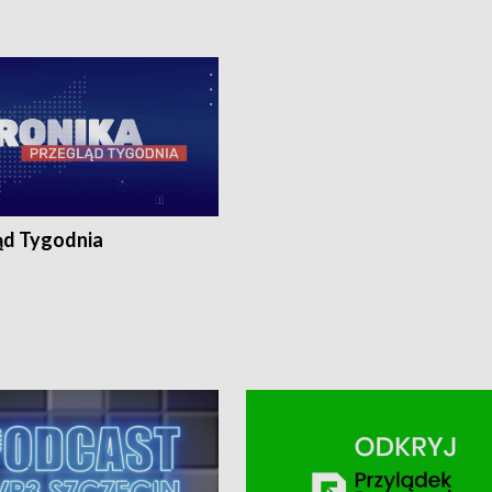
0, Koszalin - tel. 94-34-50-054,
4 8-10-400, Koszalin - tel. 94-34-50
ronika@tvp.pl.
e-mail: kronika@tvp.pl.
ąd Tygodnia