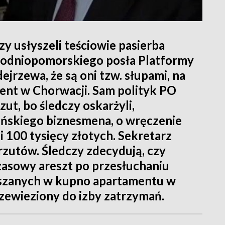
y usłyszeli teściowie pasierba
hodniopomorskiego posła Platformy
jrzewa, że są oni tzw. słupami, na
ent w Chorwacji. Sam polityk PO
zut, bo śledczy oskarżyli,
ińskiego biznesmena, o wręczenie
100 tysięcy złotych. Sekretarz
rzutów. Śledczy zdecydują, czy
zasowy areszt po przesłuchaniu
eszanych w kupno apartamentu w
zewieziony do izby zatrzymań.