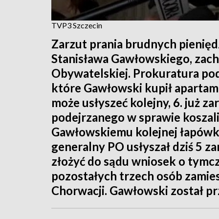
TVP3 Szczecin
Zarzut prania brudnych pieniędz
Stanisława Gawłowskiego, zac
Obywatelskiej. Prokuratura pode
które Gawłowski kupił apartam
może usłyszeć kolejny, 6. już zar
podejrzanego w sprawie koszal
Gawłowskiemu kolejnej łapówki 
generalny PO usłyszał dziś 5 za
złożyć do sądu wniosek o tymc
pozostałych trzech osób zami
Chorwacji. Gawłowski został pr