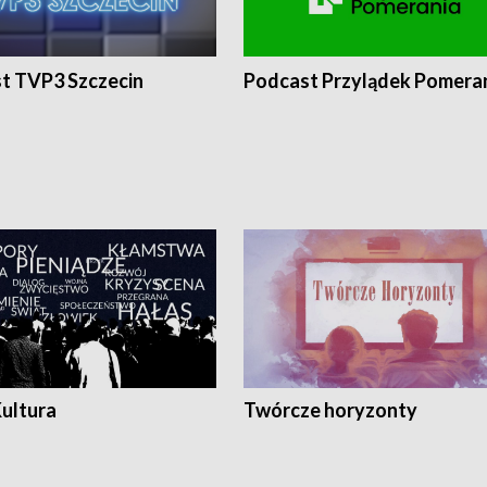
t TVP3 Szczecin
Podcast Przylądek Pomera
Kultura
Twórcze horyzonty