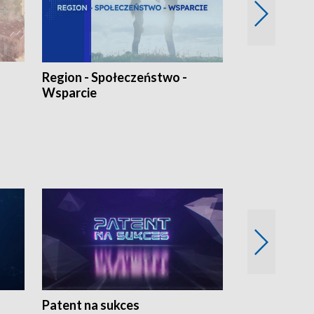
Region - Społeczeństwo -
Bez Barier
Wsparcie
Patent na sukces
Rolnictwo w 