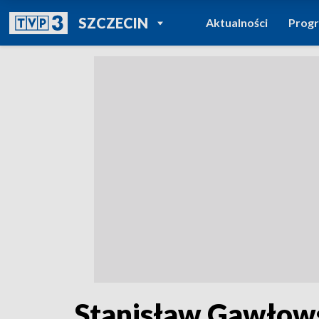
POWRÓT DO
SZCZECIN
Aktualności
Prog
TVP REGIONY
Stanisław Gawłow