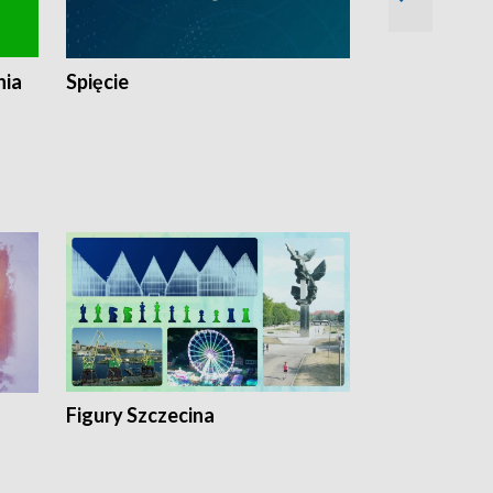
nia
Spięcie
Niedziałkow
Figury Szczecina