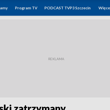
ramy
Program TV
PODCAST TVP3 Szczecin
Więce
ski zatrzymany