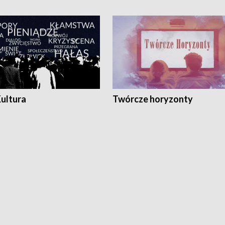
Kultura
Twórcze horyzonty