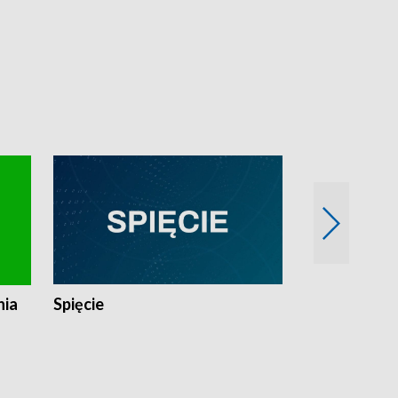
nia
Spięcie
Niedziałkow