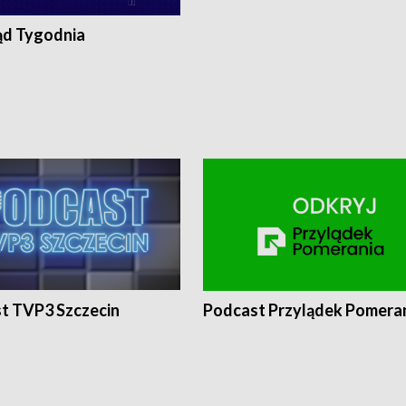
ąd Tygodnia
t TVP3 Szczecin
Podcast Przylądek Pomera