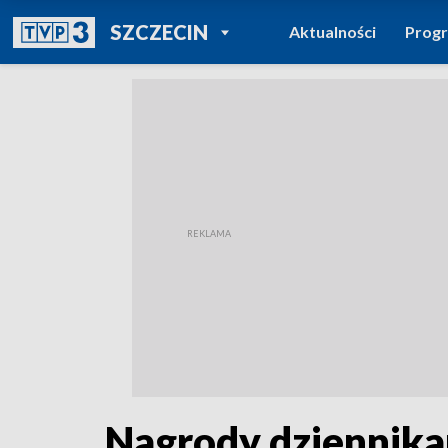
POWRÓT DO
SZCZECIN
Aktualności
Prog
TVP REGIONY
Nagrody dziennika