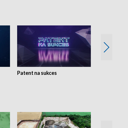
Patent na sukces
Rolnictwo w 