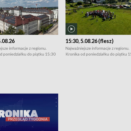
5.08.26
15:30, 5.08.26 (flesz)
jsze informacje z regionu.
Najważniejsze informacje z regionu.
d poniedziałku do piątku 15:30
Kronika od poniedziałku do piątku 1
16:30 (+ rozmowa), 18:30, 21:30.
(flesz), 16:30 (+ rozmowa), 18:30, 21
y i święta 15:30 i 16:30
W weekendy i święta 15:30 i 16:30
8:30 i 21:30. Dziennikarze czekają
(flesz), 18:30 i 21:30. Dziennikarze c
a zgłoszenia: Szczecin - tel. 91-
na Państwa zgłoszenia: Szczecin - te
0, Koszalin - tel. 94-34-50-054,
4 8-10-400, Koszalin - tel. 94-34-50
ronika@tvp.pl.
e-mail: kronika@tvp.pl.