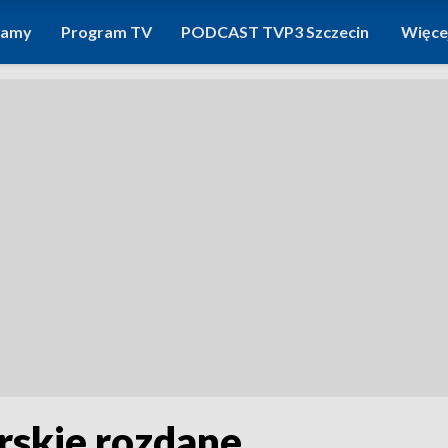
ramy
Program TV
PODCAST TVP3 Szczecin
Więce
rskie rozdane