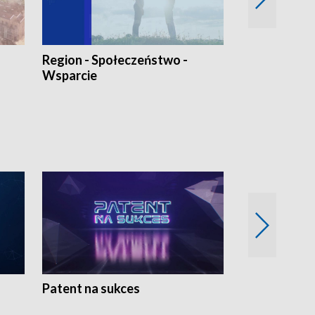
Region - Społeczeństwo -
Bez Barier
Wsparcie
Patent na sukces
Rolnictwo w 