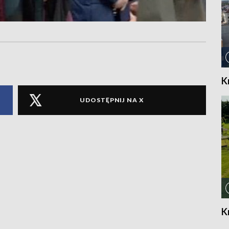
K
UDOSTĘPNIJ NA X
K