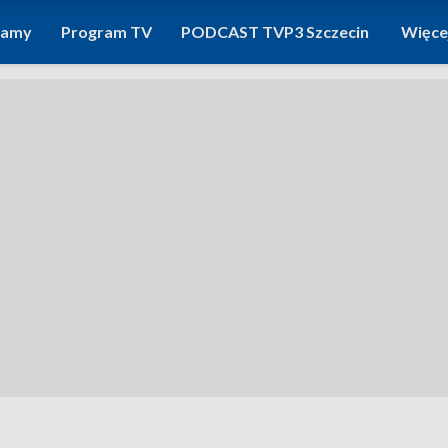
ramy
Program TV
PODCAST TVP3 Szczecin
Więce