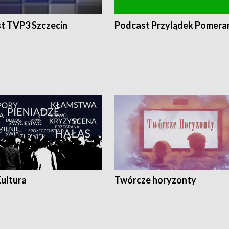
t TVP3 Szczecin
Podcast Przylądek Pomera
Kultura
Twórcze horyzonty