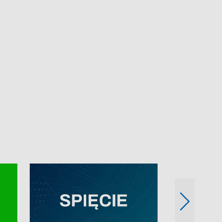
e-mail: kronika@tvp.pl.
e-mail: kronika@t