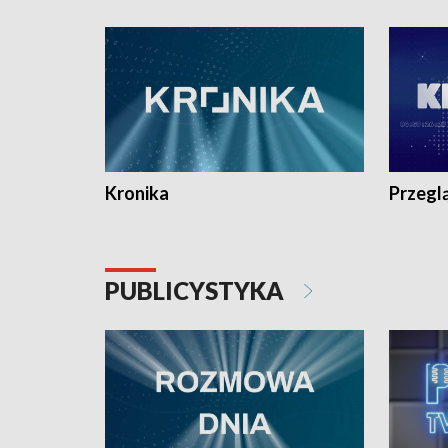
e-mail: kronika@tvp.pl.
e-mail: k
Kronika
Przegl
PUBLICYSTYKA