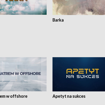
Barka
rem w offshore
Apetyt na sukces