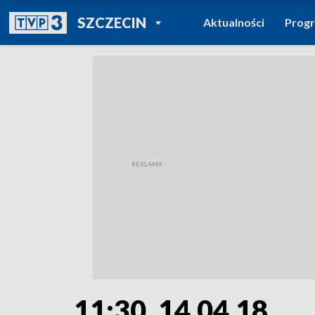
POWRÓT DO
SZCZECIN
Aktualności
Prog
TVP REGIONY
11:30, 14.04.18