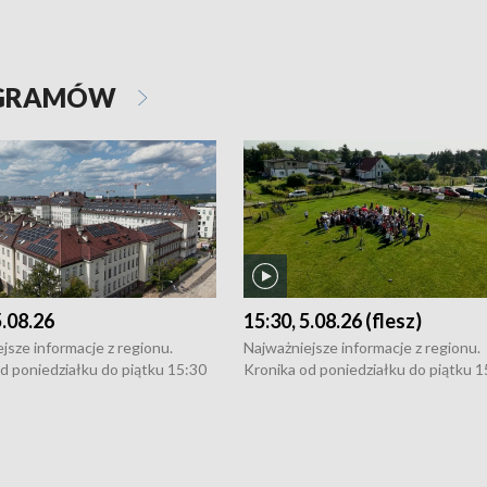
OGRAMÓW
5.08.26
15:30, 5.08.26 (flesz)
jsze informacje z regionu.
Najważniejsze informacje z regionu.
d poniedziałku do piątku 15:30
Kronika od poniedziałku do piątku 1
16:30 (+ rozmowa), 18:30, 21:30.
(flesz), 16:30 (+ rozmowa), 18:30, 21
y i święta 15:30 i 16:30
W weekendy i święta 15:30 i 16:30
8:30 i 21:30. Dziennikarze czekają
(flesz), 18:30 i 21:30. Dziennikarze c
a zgłoszenia: Szczecin - tel. 91-
na Państwa zgłoszenia: Szczecin - te
0, Koszalin - tel. 94-34-50-054,
4 8-10-400, Koszalin - tel. 94-34-50