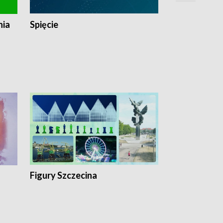
nia
Spięcie
Niedziałkow
Figury Szczecina