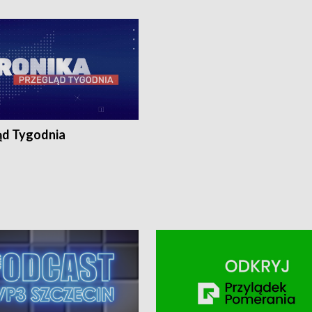
ronika@tvp.pl.
e-mail: kronika@tvp.pl.
ąd Tygodnia