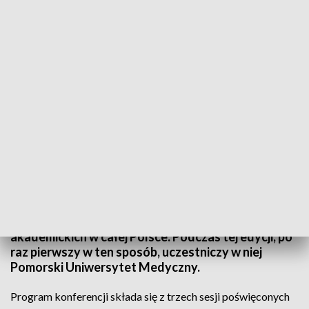
TVP3 Szczecin
"Innowacje w onkologii" tematem III
Ogólnopolskiej Studenckiej Konferencji
Szkoleniowej organizowanej przez Warszawski
Uniwersytet Medyczny. Konferencja, dzięki
transmisji, co roku dociera do ośrodków
akademickich w całej Polsce. Podczas tej edycji, po
raz pierwszy w ten sposób, uczestniczy w niej
Pomorski Uniwersytet Medyczny.
Program konferencji składa się z trzech sesji poświęconych