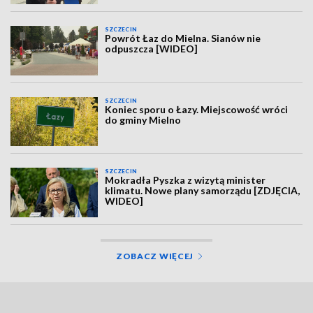
SZCZECIN
Powrót Łaz do Mielna. Sianów nie
odpuszcza [WIDEO]
SZCZECIN
Koniec sporu o Łazy. Miejscowość wróci
do gminy Mielno
SZCZECIN
Mokradła Pyszka z wizytą minister
klimatu. Nowe plany samorządu [ZDJĘCIA,
WIDEO]
ZOBACZ WIĘCEJ