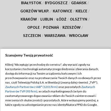
BIAŁYSTOK
/
BYDGOSZCZ
/
GDAŃSK
/
GORZÓW WLKP.
/
KATOWICE
/
KIELCE
/
KRAKÓW
/
LUBLIN
/
ŁÓDŹ
/
OLSZTYN
/
OPOLE
/
POZNAŃ
/
RZESZÓW
/
SZCZECIN
/
WARSZAWA
/
WROCŁAW
Szanujemy Twoją prywatność
Dołącz do nas:
Kliknij "Akceptuję i przechodzę do serwisu", aby wyrazić zgody na
korzystanie z technologii automatycznego śledzenia i zbierania danych,
TVP
dostęp do informacji na Twoim urządzeniu końcowym i ich
Abonament TVP
przechowywanie oraz na przetwarzanie Twoich danych osobowych przez
Regulamin TVP
nas, czyli Telewizję Polską S.A. w likwidacji (zwaną dalej również „TVP”),
Emisja w TVP
Polityka prywatności
Zaufanych Partnerów z IAB* (1201 firm)
oraz pozostałych
Zaufanych
Partnerów TVP (93 firm)
, w celach marketingowych (w tym do
Centrum informacji TVP
Moje zgody
zautomatyzowanego dopasowania reklam do Twoich zainteresowań i
mierzenia ich skuteczności) i pozostałych, które wskazujemy poniżej, a
Naziemna Telewizja Cyfrowa
Pomoc
także zgody na udostępnianie przez nas identyfikatora PPID do Google.
Sklep TVP