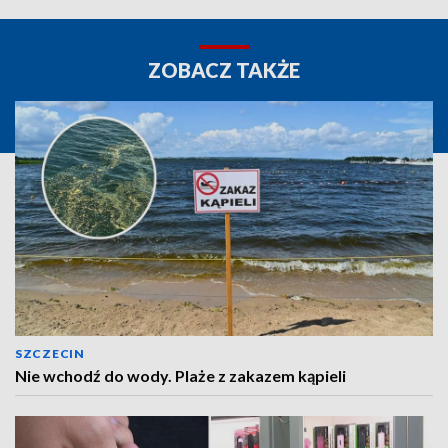
ZOBACZ TAKŻE
SZCZECIN
Nie wchodź do wody. Plaże z zakazem kąpieli