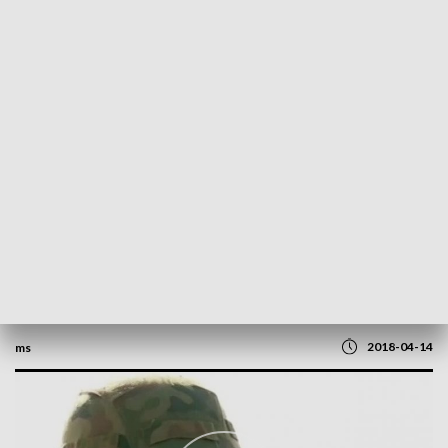
POWRÓT DO
SZCZECIN
TVP REGIONY
Zobacz odc. 6
2018-04-14
ms