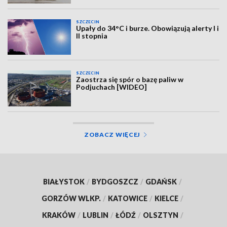
SZCZECIN
Upały do 34°C i burze. Obowiązują alerty I i
II stopnia
SZCZECIN
Zaostrza się spór o bazę paliw w
Podjuchach [WIDEO]
ZOBACZ WIĘCEJ
BIAŁYSTOK
/
BYDGOSZCZ
/
GDAŃSK
/
GORZÓW WLKP.
/
KATOWICE
/
KIELCE
/
KRAKÓW
/
LUBLIN
/
ŁÓDŹ
/
OLSZTYN
/