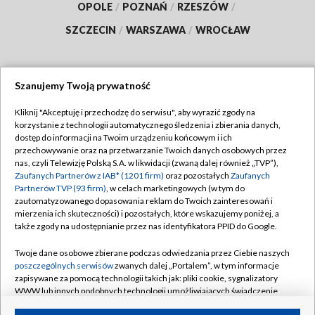
OPOLE
/
POZNAŃ
/
RZESZÓW
/
SZCZECIN
/
WARSZAWA
/
WROCŁAW
Szanujemy Twoją prywatność
Dołącz do nas:
Kliknij "Akceptuję i przechodzę do serwisu", aby wyrazić zgody na
korzystanie z technologii automatycznego śledzenia i zbierania danych,
TVP
dostęp do informacji na Twoim urządzeniu końcowym i ich
Abonament TVP
przechowywanie oraz na przetwarzanie Twoich danych osobowych przez
Regulamin TVP
nas, czyli Telewizję Polską S.A. w likwidacji (zwaną dalej również „TVP”),
Emisja w TVP
Polityka prywatności
Zaufanych Partnerów z IAB* (1201 firm)
oraz pozostałych
Zaufanych
Partnerów TVP (93 firm)
, w celach marketingowych (w tym do
Centrum informacji TVP
Moje zgody
zautomatyzowanego dopasowania reklam do Twoich zainteresowań i
mierzenia ich skuteczności) i pozostałych, które wskazujemy poniżej, a
Naziemna Telewizja Cyfrowa
Pomoc
także zgody na udostępnianie przez nas identyfikatora PPID do Google.
Sklep TVP
Biuro reklamy
Twoje dane osobowe zbierane podczas odwiedzania przez Ciebie naszych
Rada Programowa
Kontakt
poszczególnych serwisów
zwanych dalej „Portalem”, w tym informacje
zapisywane za pomocą technologii takich jak: pliki cookie, sygnalizatory
System NOS
WWW lub innych podobnych technologii umożliwiających świadczenie
dopasowanych i bezpiecznych usług, personalizację treści oraz reklam,
Informacje o nadawcy
Kanały