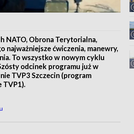
ach NATO, Obrona Terytorialna,
go najważniejsze ćwiczenia, manewry,
enia. To wszystko w nowym cyklu
Szósty odcinek programu już w
enie TVP3 Szczecin (program
e TVP1).
u