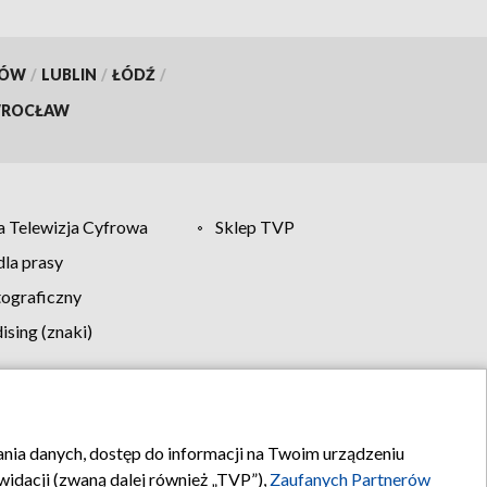
KÓW
/
LUBLIN
/
ŁÓDŹ
/
ROCŁAW
 Telewizja Cyfrowa
Sklep TVP
la prasy
tograficzny
sing (znaki)
klamy
Kontakt
rania danych, dostęp do informacji na Twoim urządzeniu
idacji (zwaną dalej również „TVP”),
Zaufanych Partnerów