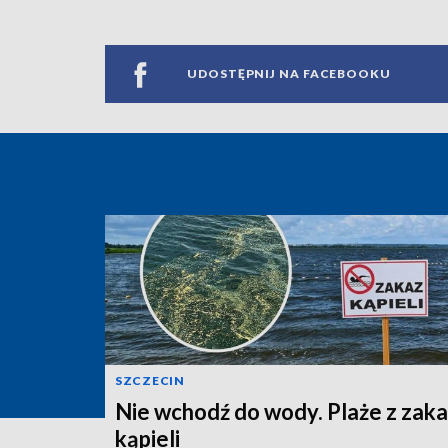
UDOSTĘPNIJ NA FACEBOOKU
SZCZECIN
Nie wchodź do wody. Plaże z zak
kąpieli