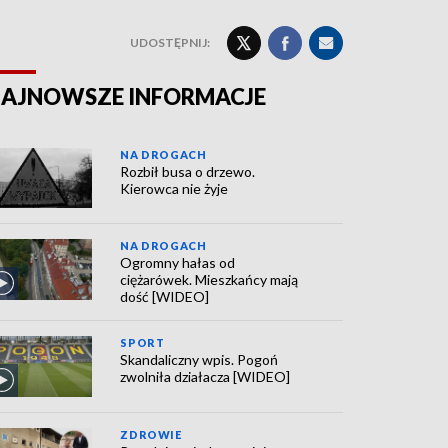
UDOSTĘPNIJ:
AJNOWSZE INFORMACJE
NA DROGACH
Rozbił busa o drzewo.
Kierowca nie żyje
NA DROGACH
Ogromny hałas od
ciężarówek. Mieszkańcy mają
dość [WIDEO]
SPORT
Skandaliczny wpis. Pogoń
zwolniła działacza [WIDEO]
ZDROWIE