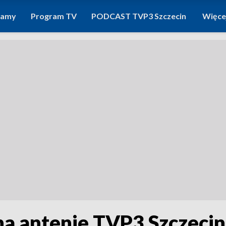
ramy
Program TV
PODCAST TVP3 Szczecin
Więce
na antenie TVP3 Szczecin