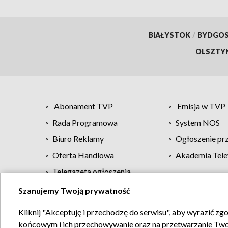
BIAŁYSTOK
/
BYDGO
OLSZTY
Abonament TVP
Emisja w TVP
Rada Programowa
System NOS
Biuro Reklamy
Ogłoszenie pr
Oferta Handlowa
Akademia Tele
Telegazeta ogłoszenia
Szanujemy Twoją prywatność
Regulamin TVP
Kliknij "Akceptuję i przechodzę do serwisu", aby wyrazić zg
końcowym i ich przechowywanie oraz na przetwarzanie Twoich