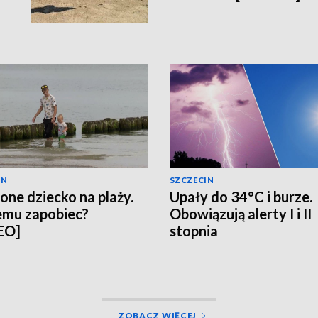
IN
SZCZECIN
one dziecko na plaży.
Upały do 34°C i burze.
emu zapobiec?
Obowiązują alerty I i II
EO]
stopnia
ZOBACZ WIĘCEJ