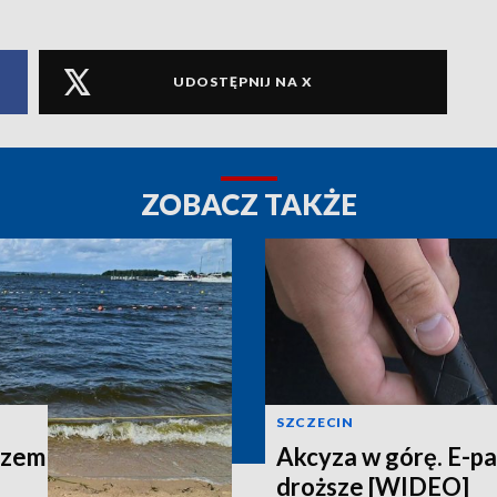
UDOSTĘPNIJ NA X
ZOBACZ TAKŻE
SZCZECIN
azem
Akcyza w górę. E-p
droższe [WIDEO]