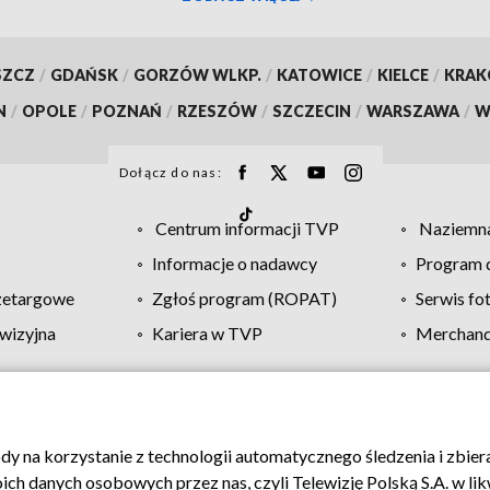
SZCZ
/
GDAŃSK
/
GORZÓW WLKP.
/
KATOWICE
/
KIELCE
/
KRA
N
/
OPOLE
/
POZNAŃ
/
RZESZÓW
/
SZCZECIN
/
WARSZAWA
/
W
Dołącz do nas:
Centrum informacji TVP
Naziemna
Informacje o nadawcy
Program d
zetargowe
Zgłoś program (ROPAT)
Serwis fo
wizyjna
Kariera w TVP
Merchandi
Polityka prywatności
Moje zgody
Pomoc
Biuro re
ody na korzystanie z technologii automatycznego śledzenia i zbie
 danych osobowych przez nas, czyli Telewizję Polską S.A. w likw