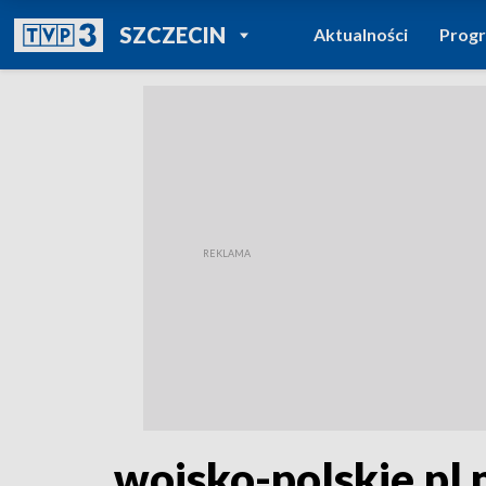
POWRÓT DO
SZCZECIN
Aktualności
Prog
TVP REGIONY
wojsko-polskie.pl 