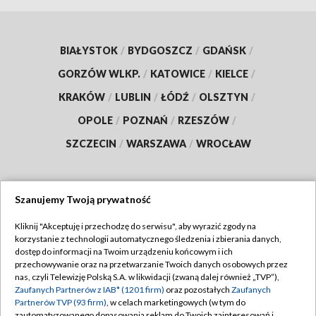
BIAŁYSTOK
/
BYDGOSZCZ
/
GDAŃSK
/
GORZÓW WLKP.
/
KATOWICE
/
KIELCE
/
KRAKÓW
/
LUBLIN
/
ŁÓDŹ
/
OLSZTYN
/
OPOLE
/
POZNAŃ
/
RZESZÓW
/
SZCZECIN
/
WARSZAWA
/
WROCŁAW
Szanujemy Twoją prywatność
Dołącz do nas:
Kliknij "Akceptuję i przechodzę do serwisu", aby wyrazić zgody na
korzystanie z technologii automatycznego śledzenia i zbierania danych,
TVP
dostęp do informacji na Twoim urządzeniu końcowym i ich
Abonament TVP
przechowywanie oraz na przetwarzanie Twoich danych osobowych przez
Regulamin TVP
nas, czyli Telewizję Polską S.A. w likwidacji (zwaną dalej również „TVP”),
Emisja w TVP
Polityka prywatności
Zaufanych Partnerów z IAB* (1201 firm)
oraz pozostałych
Zaufanych
Partnerów TVP (93 firm)
, w celach marketingowych (w tym do
Centrum informacji TVP
Moje zgody
zautomatyzowanego dopasowania reklam do Twoich zainteresowań i