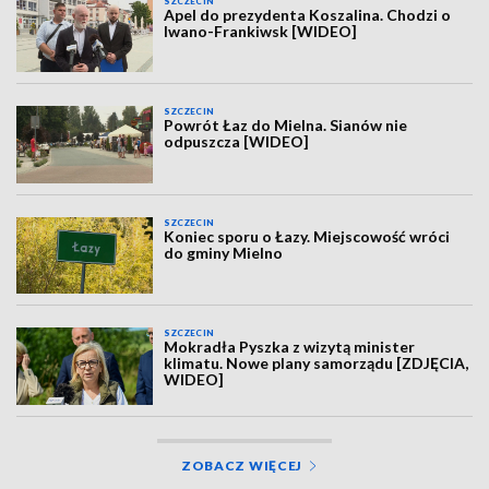
SZCZECIN
Apel do prezydenta Koszalina. Chodzi o
Iwano-Frankiwsk [WIDEO]
SZCZECIN
Powrót Łaz do Mielna. Sianów nie
odpuszcza [WIDEO]
SZCZECIN
Koniec sporu o Łazy. Miejscowość wróci
do gminy Mielno
SZCZECIN
Mokradła Pyszka z wizytą minister
klimatu. Nowe plany samorządu [ZDJĘCIA,
WIDEO]
ZOBACZ WIĘCEJ