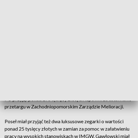
zachodniopomorskich struktur partii oraz biznesmena
Bogdana K., który miał wręczyć mu 100 tys. zł łapówki.
Zdaniem śledczych areszt jest konieczny w celu zapewnienia
prawidłowego toku prowadzonego śledztwa przeciwko
sekretarzowi generalnemu PO. Posłowie Platformy złożyli w
Sejmie wniosek o ponowne głosowanie w sprawie zgody na
zatrzymanie i areszt polityka.
Stanisław Gawłowski został zatrzymany przez CBA w
piątek, kiedy stawił się w szczecińskim oddziale Prokuratury
Krajowej. Śledczy przedstawili posłowi 5 zarzutów. Trzy
mają charakter korupcyjny. Zdaniem prokuratury sekretarz
PO przyjął ponad 175 tysięcy złotych łapówki za ustawienie
przetargu w Zachodniopomorskim Zarządzie Melioracji.
Poseł miał przyjąć też dwa luksusowe zegarki o wartości
ponad 25 tysięcy złotych w zamian za pomoc w załatwieniu
pracy na wysokich stanowiskach w IMGW. Gawłowski miał