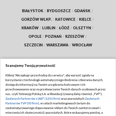
BIAŁYSTOK
/
BYDGOSZCZ
/
GDAŃSK
/
GORZÓW WLKP.
/
KATOWICE
/
KIELCE
/
KRAKÓW
/
LUBLIN
/
ŁÓDŹ
/
OLSZTYN
/
OPOLE
/
POZNAŃ
/
RZESZÓW
/
SZCZECIN
/
WARSZAWA
/
WROCŁAW
Szanujemy Twoją prywatność
Dołącz do nas:
Kliknij "Akceptuję i przechodzę do serwisu", aby wyrazić zgody na
korzystanie z technologii automatycznego śledzenia i zbierania danych,
TVP
dostęp do informacji na Twoim urządzeniu końcowym i ich
Abonament TVP
przechowywanie oraz na przetwarzanie Twoich danych osobowych przez
Regulamin TVP
nas, czyli Telewizję Polską S.A. w likwidacji (zwaną dalej również „TVP”),
Emisja w TVP
Polityka prywatności
Zaufanych Partnerów z IAB* (1201 firm)
oraz pozostałych
Zaufanych
Partnerów TVP (93 firm)
, w celach marketingowych (w tym do
Centrum informacji TVP
Moje zgody
zautomatyzowanego dopasowania reklam do Twoich zainteresowań i
mierzenia ich skuteczności) i pozostałych, które wskazujemy poniżej, a
Naziemna Telewizja Cyfrowa
Pomoc