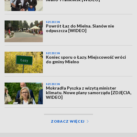
SZCZECIN
Powrót Łaz do Mielna. Sianów nie
odpuszcza [WIDEO]
SZCZECIN
Koniec sporu o Łazy. Miejscowość wróci
do gminy Mielno
SZCZECIN
Mokradła Pyszka z wizytą minister
klimatu. Nowe plany samorządu [ZDJĘCIA,
WIDEO]
ZOBACZ WIĘCEJ