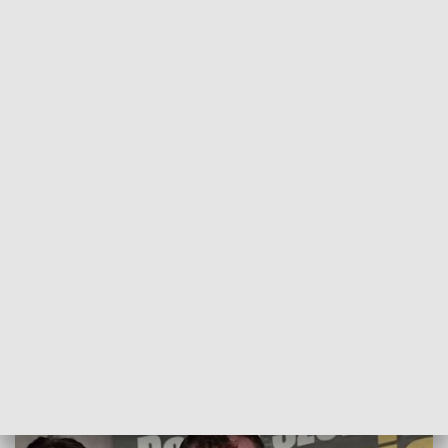
POWRÓT DO
SZCZECIN
TVP REGIONY
Platforma Obywatelska bojkotuje media
publiczne
2018-04-15
Przemysław Plecan/MJ