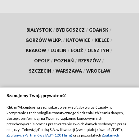
BIAŁYSTOK
/
BYDGOSZCZ
/
GDAŃSK
/
GORZÓW WLKP.
/
KATOWICE
/
KIELCE
/
KRAKÓW
/
LUBLIN
/
ŁÓDŹ
/
OLSZTYN
/
OPOLE
/
POZNAŃ
/
RZESZÓW
/
SZCZECIN
/
WARSZAWA
/
WROCŁAW
Szanujemy Twoją prywatność
Dołącz do nas:
Kliknij "Akceptuję i przechodzę do serwisu", aby wyrazić zgody na
korzystanie z technologii automatycznego śledzenia i zbierania danych,
TVP
dostęp do informacji na Twoim urządzeniu końcowym i ich
Abonament TVP
przechowywanie oraz na przetwarzanie Twoich danych osobowych przez
Regulamin TVP
nas, czyli Telewizję Polską S.A. w likwidacji (zwaną dalej również „TVP”),
Emisja w TVP
Polityka prywatności
Zaufanych Partnerów z IAB* (1201 firm)
oraz pozostałych
Zaufanych