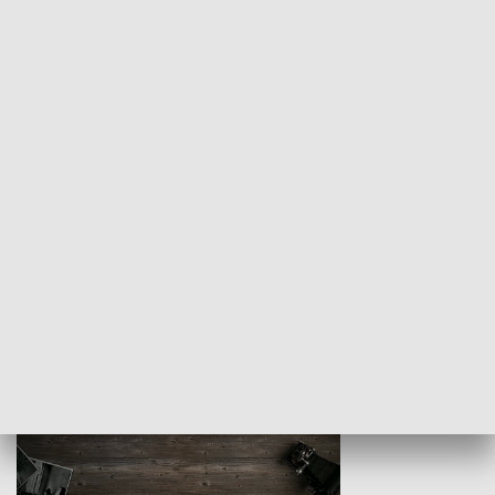
Z indeksem w ręku
Droga po suk
HISTORIA