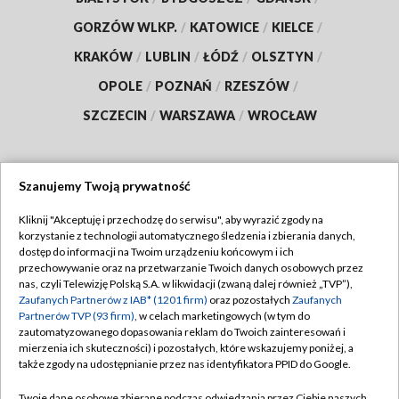
GORZÓW WLKP.
/
KATOWICE
/
KIELCE
/
KRAKÓW
/
LUBLIN
/
ŁÓDŹ
/
OLSZTYN
/
OPOLE
/
POZNAŃ
/
RZESZÓW
/
SZCZECIN
/
WARSZAWA
/
WROCŁAW
Szanujemy Twoją prywatność
Dołącz do nas:
Kliknij "Akceptuję i przechodzę do serwisu", aby wyrazić zgody na
korzystanie z technologii automatycznego śledzenia i zbierania danych,
TVP
dostęp do informacji na Twoim urządzeniu końcowym i ich
Abonament TVP
przechowywanie oraz na przetwarzanie Twoich danych osobowych przez
Regulamin TVP
nas, czyli Telewizję Polską S.A. w likwidacji (zwaną dalej również „TVP”),
Emisja w TVP
Polityka prywatności
Zaufanych Partnerów z IAB* (1201 firm)
oraz pozostałych
Zaufanych
Partnerów TVP (93 firm)
, w celach marketingowych (w tym do
Centrum informacji TVP
Moje zgody
zautomatyzowanego dopasowania reklam do Twoich zainteresowań i
mierzenia ich skuteczności) i pozostałych, które wskazujemy poniżej, a
Naziemna Telewizja Cyfrowa
Pomoc
także zgody na udostępnianie przez nas identyfikatora PPID do Google.
Sklep TVP
Biuro reklamy
Twoje dane osobowe zbierane podczas odwiedzania przez Ciebie naszych