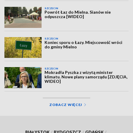
SZCZECIN
Powrót Łaz do Mielna. Sianów nie
odpuszcza [WIDEO]
SZCZECIN
Koniec sporu o Łazy. Miejscowość wróci
do gminy Mielno
SZCZECIN
Mokradła Pyszka z wizytą minister
klimatu. Nowe plany samorządu [ZDJĘCIA,
WIDEO]
ZOBACZ WIĘCEJ
BIAŁYSTOK
/
BYDGOSZCZ
/
GDAŃSK
/