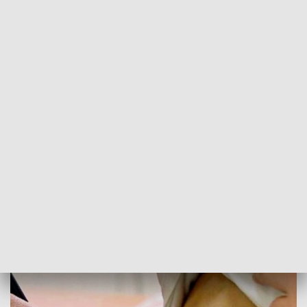
POWRÓT DO
SZCZECIN
TVP REGIONY
Kolejne ofiary zachorowań. Refundacja
szczepień dla seniorów
2018-04-16
Izabela Kozdraś/ as