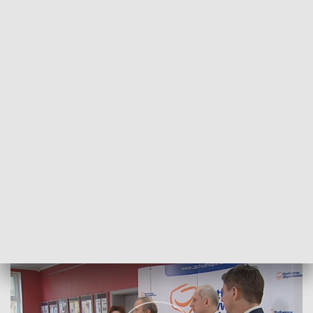
POWRÓT DO
SZCZECIN
TVP REGIONY
Wyjątki od embarga na media publiczne
2018-04-16
Przemysław Plecan/NS