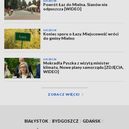
SZCZECIN
Powrót Łaz do Mielna. Sianów nie
odpuszcza [WIDEO]
SZCZECIN
Koniec sporu o Łazy. Miejscowość wróci
do gminy Mielno
SZCZECIN
Mokradła Pyszka z wizytą minister
klimatu. Nowe plany samorządu [ZDJĘCIA,
WIDEO]
ZOBACZ WIĘCEJ
BIAŁYSTOK
/
BYDGOSZCZ
/
GDAŃSK
/