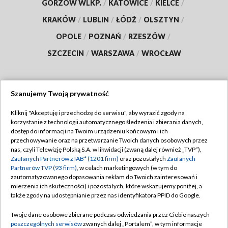
GORZÓW WLKP.
/
KATOWICE
/
KIELCE
/
KRAKÓW
/
LUBLIN
/
ŁÓDŹ
/
OLSZTYN
/
OPOLE
/
POZNAŃ
/
RZESZÓW
/
SZCZECIN
/
WARSZAWA
/
WROCŁAW
Szanujemy Twoją prywatność
Dołącz do nas:
Kliknij "Akceptuję i przechodzę do serwisu", aby wyrazić zgody na
korzystanie z technologii automatycznego śledzenia i zbierania danych,
TVP
dostęp do informacji na Twoim urządzeniu końcowym i ich
Abonament TVP
przechowywanie oraz na przetwarzanie Twoich danych osobowych przez
Regulamin TVP
nas, czyli Telewizję Polską S.A. w likwidacji (zwaną dalej również „TVP”),
Emisja w TVP
Polityka prywatności
Zaufanych Partnerów z IAB* (1201 firm)
oraz pozostałych
Zaufanych
Partnerów TVP (93 firm)
, w celach marketingowych (w tym do
Centrum informacji TVP
Moje zgody
zautomatyzowanego dopasowania reklam do Twoich zainteresowań i
mierzenia ich skuteczności) i pozostałych, które wskazujemy poniżej, a
Naziemna Telewizja Cyfrowa
Pomoc
także zgody na udostępnianie przez nas identyfikatora PPID do Google.
Sklep TVP
Biuro reklamy
Twoje dane osobowe zbierane podczas odwiedzania przez Ciebie naszych
Rada Programowa
Kontakt
poszczególnych serwisów
zwanych dalej „Portalem”, w tym informacje