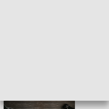
Z indeksem w ręku
Droga po suk
HISTORIA