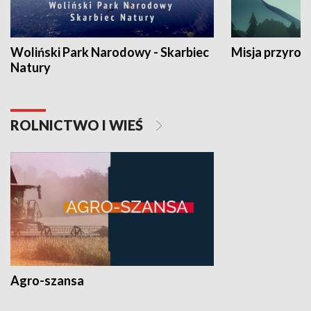
Woliński Park Narodowy - Skarbiec
Misja przyrod
Natury
ROLNICTWO I WIEŚ
Agro-szansa