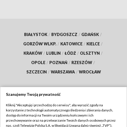
BIAŁYSTOK
/
BYDGOSZCZ
/
GDAŃSK
/
GORZÓW WLKP.
/
KATOWICE
/
KIELCE
/
KRAKÓW
/
LUBLIN
/
ŁÓDŹ
/
OLSZTYN
/
OPOLE
/
POZNAŃ
/
RZESZÓW
/
SZCZECIN
/
WARSZAWA
/
WROCŁAW
Szanujemy Twoją prywatność
Dołącz do nas:
Kliknij "Akceptuję i przechodzę do serwisu", aby wyrazić zgody na
korzystanie z technologii automatycznego śledzenia i zbierania danych,
TVP
dostęp do informacji na Twoim urządzeniu końcowym i ich
Abonament TVP
przechowywanie oraz na przetwarzanie Twoich danych osobowych przez
Regulamin TVP
nas, czyli Telewizję Polską S.A. w likwidacji (zwaną dalej również „TVP”),