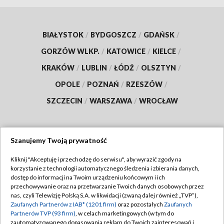
BIAŁYSTOK
/
BYDGOSZCZ
/
GDAŃSK
/
GORZÓW WLKP.
/
KATOWICE
/
KIELCE
/
KRAKÓW
/
LUBLIN
/
ŁÓDŹ
/
OLSZTYN
/
OPOLE
/
POZNAŃ
/
RZESZÓW
/
SZCZECIN
/
WARSZAWA
/
WROCŁAW
Szanujemy Twoją prywatność
Dołącz do nas:
Kliknij "Akceptuję i przechodzę do serwisu", aby wyrazić zgody na
korzystanie z technologii automatycznego śledzenia i zbierania danych,
TVP
dostęp do informacji na Twoim urządzeniu końcowym i ich
Abonament TVP
przechowywanie oraz na przetwarzanie Twoich danych osobowych przez
Regulamin TVP
nas, czyli Telewizję Polską S.A. w likwidacji (zwaną dalej również „TVP”),
Emisja w TVP
Polityka prywatności
Zaufanych Partnerów z IAB* (1201 firm)
oraz pozostałych
Zaufanych
Partnerów TVP (93 firm)
, w celach marketingowych (w tym do
Centrum informacji TVP
Moje zgody
zautomatyzowanego dopasowania reklam do Twoich zainteresowań i