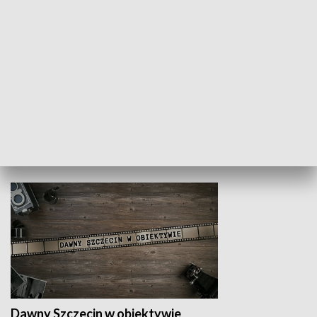
Z indeksem w ręku
Droga po suk
HISTORIA
Dawny Szczecin w obiektywie