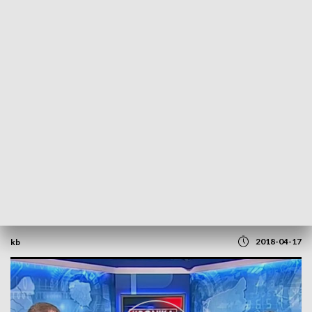
POWRÓT DO
SZCZECIN
TVP REGIONY
Rozmowa z Michałem Jachem
2018-04-17
kb