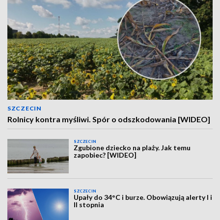
SZCZECIN
Rolnicy kontra myśliwi. Spór o odszkodowania [WIDEO]
SZCZECIN
Zgubione dziecko na plaży. Jak temu
zapobiec? [WIDEO]
SZCZECIN
Upały do 34°C i burze. Obowiązują alerty I i
II stopnia