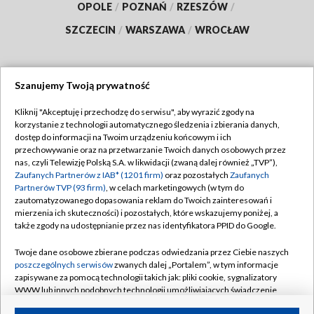
OPOLE
/
POZNAŃ
/
RZESZÓW
/
SZCZECIN
/
WARSZAWA
/
WROCŁAW
Szanujemy Twoją prywatność
Dołącz do nas:
Kliknij "Akceptuję i przechodzę do serwisu", aby wyrazić zgody na
korzystanie z technologii automatycznego śledzenia i zbierania danych,
TVP
dostęp do informacji na Twoim urządzeniu końcowym i ich
Abonament TVP
przechowywanie oraz na przetwarzanie Twoich danych osobowych przez
Regulamin TVP
nas, czyli Telewizję Polską S.A. w likwidacji (zwaną dalej również „TVP”),
Emisja w TVP
Polityka prywatności
Zaufanych Partnerów z IAB* (1201 firm)
oraz pozostałych
Zaufanych
Partnerów TVP (93 firm)
, w celach marketingowych (w tym do
Centrum informacji TVP
Moje zgody
zautomatyzowanego dopasowania reklam do Twoich zainteresowań i
mierzenia ich skuteczności) i pozostałych, które wskazujemy poniżej, a
Naziemna Telewizja Cyfrowa
Pomoc
także zgody na udostępnianie przez nas identyfikatora PPID do Google.
Sklep TVP
Biuro reklamy
Twoje dane osobowe zbierane podczas odwiedzania przez Ciebie naszych
Rada Programowa
Kontakt
poszczególnych serwisów
zwanych dalej „Portalem”, w tym informacje
zapisywane za pomocą technologii takich jak: pliki cookie, sygnalizatory
System NOS
WWW lub innych podobnych technologii umożliwiających świadczenie
dopasowanych i bezpiecznych usług, personalizację treści oraz reklam,
Informacje o nadawcy
Kanały