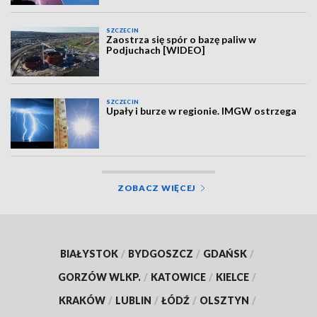
SZCZECIN
Zaostrza się spór o bazę paliw w
Podjuchach [WIDEO]
SZCZECIN
Upały i burze w regionie. IMGW ostrzega
ZOBACZ WIĘCEJ
BIAŁYSTOK
/
BYDGOSZCZ
/
GDAŃSK
/
GORZÓW WLKP.
/
KATOWICE
/
KIELCE
/
KRAKÓW
/
LUBLIN
/
ŁÓDŹ
/
OLSZTYN
/