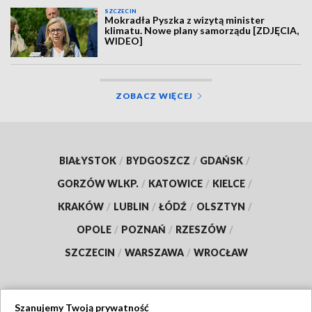
SZCZECIN
Mokradła Pyszka z wizytą minister
klimatu. Nowe plany samorządu [ZDJĘCIA,
WIDEO]
ZOBACZ WIĘCEJ
BIAŁYSTOK
/
BYDGOSZCZ
/
GDAŃSK
/
GORZÓW WLKP.
/
KATOWICE
/
KIELCE
/
KRAKÓW
/
LUBLIN
/
ŁÓDŹ
/
OLSZTYN
/
OPOLE
/
POZNAŃ
/
RZESZÓW
/
SZCZECIN
/
WARSZAWA
/
WROCŁAW
Szanujemy Twoją prywatność