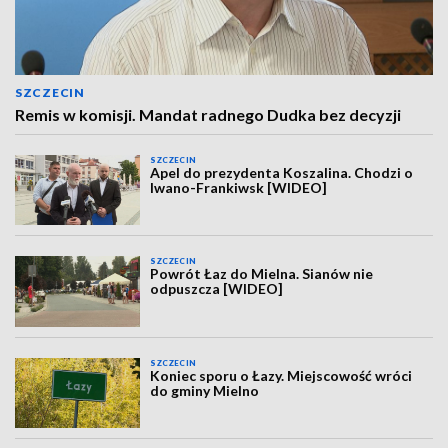
SZCZECIN
Remis w komisji. Mandat radnego Dudka bez decyzji
SZCZECIN
Apel do prezydenta Koszalina. Chodzi o
Iwano-Frankiwsk [WIDEO]
SZCZECIN
Powrót Łaz do Mielna. Sianów nie
odpuszcza [WIDEO]
SZCZECIN
Koniec sporu o Łazy. Miejscowość wróci
do gminy Mielno