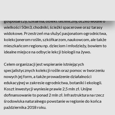
powiatowej, posadzonych zostanie kilkaset różnych
gatunków drzew, kwiatów i krzewów. Wszystko wzbogacą
trawniki i rabaty ozdobne. Ponadto powstanie budynek
gospodarczy, szklarnia, obiekt techniczny, oczko wodne o
wielkości 50m3, chodniki, ścieżki spacerowe oraz tarasy
widokowe. Przestrzeń ma służyć pasjonatom ogrodnictwa,
kolekcjonerom roślin, szkółkarzom, naukowcom, ale także
mieszkańcom regionu np. dzieciom i młodzieży, bowiem to
idealne miejsce na odbycie lekcji biologii na żywo.
Celem organizacji jest wspieranie istniejących
specjalistycznych kolekcji roślin oraz pomoc w tworzeniu
nowych jej form, a także prowadzenie działalności
edukacyjnej w zakresie ogrodnictwa, botaniki i ekologii.
Koszt inwestycji wyniesie prawie 2,5 mln zł. Unijne
dofinansowanie to ponad 2 mln zł. Infrastruktura na rzecz
środowiska naturalnego powstanie w regionie do końca
października 2018 roku.