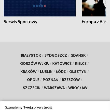
Serwis Sportowy
Europa z Blisk
BIAŁYSTOK
/
BYDGOSZCZ
/
GDAŃSK
/
GORZÓW WLKP.
/
KATOWICE
/
KIELCE
/
KRAKÓW
/
LUBLIN
/
ŁÓDŹ
/
OLSZTYN
/
OPOLE
/
POZNAŃ
/
RZESZÓW
/
SZCZECIN
/
WARSZAWA
/
WROCŁAW
Szanujemy Twoją prywatność