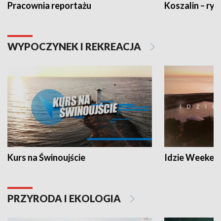
Pracownia reportażu
Koszalin – ryt
WYPOCZYNEK I REKREACJA
Kurs na Świnoujście
Idzie Weeken
PRZYRODA I EKOLOGIA