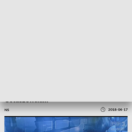
POWRÓT DO
SZCZECIN
TVP REGIONY
Spięcie: Rozmowa z Adamem
Ostaszewskim
2018-04-17
NS