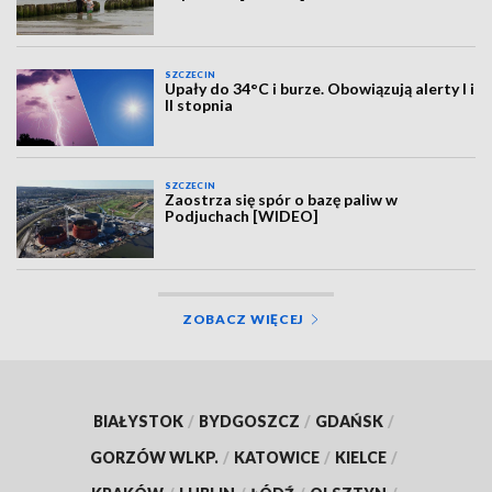
SZCZECIN
Upały do 34°C i burze. Obowiązują alerty I i
II stopnia
SZCZECIN
Zaostrza się spór o bazę paliw w
Podjuchach [WIDEO]
ZOBACZ WIĘCEJ
BIAŁYSTOK
/
BYDGOSZCZ
/
GDAŃSK
/
GORZÓW WLKP.
/
KATOWICE
/
KIELCE
/