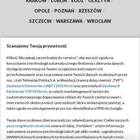
KRAKÓW
/
LUBLIN
/
ŁÓDŹ
/
OLSZTYN
/
OPOLE
/
POZNAŃ
/
RZESZÓW
/
SZCZECIN
/
WARSZAWA
/
WROCŁAW
Szanujemy Twoją prywatność
Dołącz do nas:
Kliknij "Akceptuję i przechodzę do serwisu", aby wyrazić zgody na
korzystanie z technologii automatycznego śledzenia i zbierania danych,
TVP
dostęp do informacji na Twoim urządzeniu końcowym i ich
Abonament TVP
przechowywanie oraz na przetwarzanie Twoich danych osobowych przez
Regulamin TVP
nas, czyli Telewizję Polską S.A. w likwidacji (zwaną dalej również „TVP”),
Emisja w TVP
Polityka prywatności
Zaufanych Partnerów z IAB* (1201 firm)
oraz pozostałych
Zaufanych
Partnerów TVP (93 firm)
, w celach marketingowych (w tym do
Centrum informacji TVP
Moje zgody
zautomatyzowanego dopasowania reklam do Twoich zainteresowań i
mierzenia ich skuteczności) i pozostałych, które wskazujemy poniżej, a
Naziemna Telewizja Cyfrowa
Pomoc
także zgody na udostępnianie przez nas identyfikatora PPID do Google.
Sklep TVP
Biuro reklamy
Twoje dane osobowe zbierane podczas odwiedzania przez Ciebie naszych
Rada Programowa
Kontakt
poszczególnych serwisów
zwanych dalej „Portalem”, w tym informacje
zapisywane za pomocą technologii takich jak: pliki cookie, sygnalizatory
System NOS
WWW lub innych podobnych technologii umożliwiających świadczenie