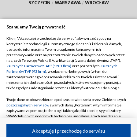
SZCZECIN
/
WARSZAWA
/
WROCŁAW
Szanujemy Twoją prywatność
Dołącz do nas:
Kliknij "Akceptuję i przechodzę do serwisu", aby wyrazić zgody na
korzystanie z technologii automatycznego śledzenia i zbierania danych,
TVP
dostęp do informacji na Twoim urządzeniu końcowym i ich
Abonament TVP
przechowywanie oraz na przetwarzanie Twoich danych osobowych przez
Regulamin TVP
nas, czyli Telewizję Polską S.A. w likwidacji (zwaną dalej również „TVP”),
Emisja w TVP
Polityka prywatności
Zaufanych Partnerów z IAB* (1201 firm)
oraz pozostałych
Zaufanych
Partnerów TVP (93 firm)
, w celach marketingowych (w tym do
Centrum informacji TVP
Moje zgody
zautomatyzowanego dopasowania reklam do Twoich zainteresowań i
mierzenia ich skuteczności) i pozostałych, które wskazujemy poniżej, a
Naziemna Telewizja Cyfrowa
Pomoc
także zgody na udostępnianie przez nas identyfikatora PPID do Google.
Sklep TVP
Biuro reklamy
Twoje dane osobowe zbierane podczas odwiedzania przez Ciebie naszych
Rada Programowa
Kontakt
poszczególnych serwisów
zwanych dalej „Portalem”, w tym informacje
zapisywane za pomocą technologii takich jak: pliki cookie, sygnalizatory
System NOS
WWW lub innych podobnych technologii umożliwiających świadczenie
dopasowanych i bezpiecznych usług, personalizację treści oraz reklam,
Informacje o nadawcy
Kanały
udostępnianie funkcji mediów społecznościowych oraz analizowanie
Akceptuję i przechodzę do serwisu
ruchu w Internecie.
Program dla prasy