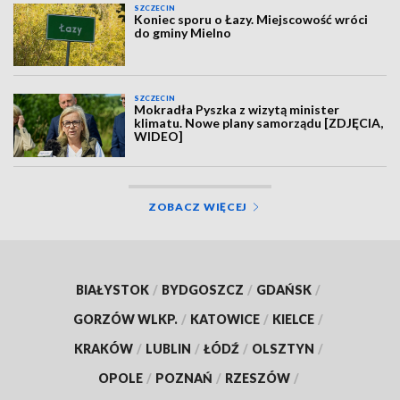
SZCZECIN
Koniec sporu o Łazy. Miejscowość wróci
do gminy Mielno
SZCZECIN
Mokradła Pyszka z wizytą minister
klimatu. Nowe plany samorządu [ZDJĘCIA,
WIDEO]
ZOBACZ WIĘCEJ
BIAŁYSTOK
/
BYDGOSZCZ
/
GDAŃSK
/
GORZÓW WLKP.
/
KATOWICE
/
KIELCE
/
KRAKÓW
/
LUBLIN
/
ŁÓDŹ
/
OLSZTYN
/
OPOLE
/
POZNAŃ
/
RZESZÓW
/