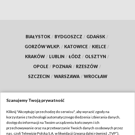
BIAŁYSTOK
/
BYDGOSZCZ
/
GDAŃSK
/
GORZÓW WLKP.
/
KATOWICE
/
KIELCE
/
KRAKÓW
/
LUBLIN
/
ŁÓDŹ
/
OLSZTYN
/
OPOLE
/
POZNAŃ
/
RZESZÓW
/
SZCZECIN
/
WARSZAWA
/
WROCŁAW
Szanujemy Twoją prywatność
Dołącz do nas:
Kliknij "Akceptuję i przechodzę do serwisu", aby wyrazić zgody na
korzystanie z technologii automatycznego śledzenia i zbierania danych,
TVP
dostęp do informacji na Twoim urządzeniu końcowym i ich
Abonament TVP
przechowywanie oraz na przetwarzanie Twoich danych osobowych przez
Regulamin TVP
nas, czyli Telewizję Polską S.A. w likwidacji (zwaną dalej również „TVP”),