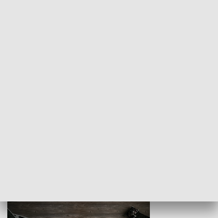
Z indeksem w ręku
Droga po suk
HISTORIA