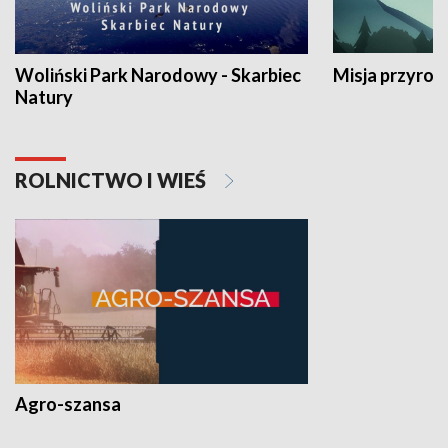
Woliński Park Narodowy - Skarbiec
Misja przyrod
Natury
ROLNICTWO I WIEŚ
Agro-szansa