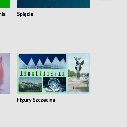
nia
Spięcie
Niedziałkow
Figury Szczecina