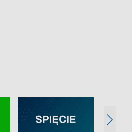
e-mail: kronika@tvp.pl.
e-mail: kronika@t