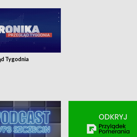
ronika@tvp.pl.
e-mail: kronika@tvp.pl.
ąd Tygodnia