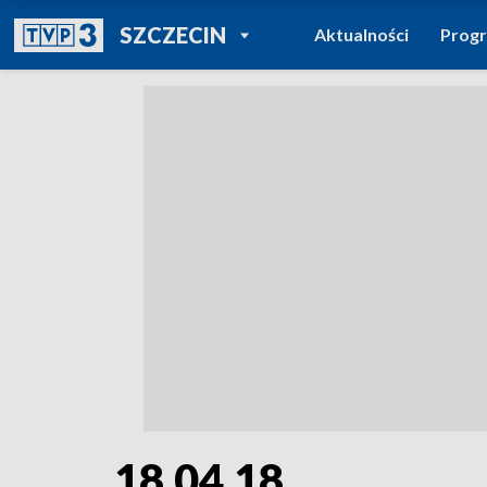
POWRÓT DO
SZCZECIN
Aktualności
Prog
TVP REGIONY
18.04.18