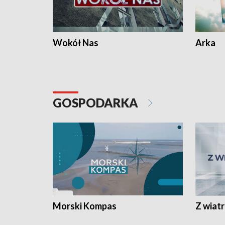
Wokół Nas
Arka
GOSPODARKA
Morski Kompas
Z wiat