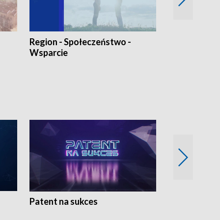
Region - Społeczeństwo -
Bez Barier
Wsparcie
Patent na sukces
Rolnictwo w 