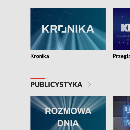
e-mail: kronika@tvp.pl.
e-mail: k
Kronika
Przegl
PUBLICYSTYKA