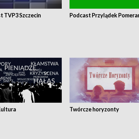
t TVP3 Szczecin
Podcast Przylądek Pomera
Kultura
Twórcze horyzonty