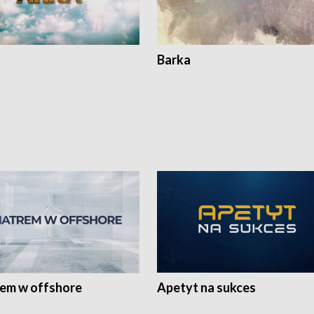
Barka
rem w offshore
Apetyt na sukces