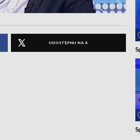
UDOSTĘPNIJ NA X
S
S