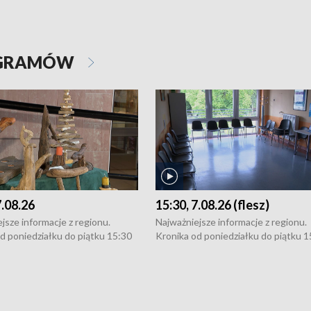
OGRAMÓW
7.08.26
15:30, 7.08.26 (flesz)
jsze informacje z regionu.
Najważniejsze informacje z regionu.
d poniedziałku do piątku 15:30
Kronika od poniedziałku do piątku 1
16:30 (+ rozmowa), 18:30, 21:30.
(flesz), 16:30 (+ rozmowa), 18:30, 21
y i święta 15:30 i 16:30
W weekendy i święta 15:30 i 16:30
8:30 i 21:30. Dziennikarze czekają
(flesz), 18:30 i 21:30. Dziennikarze c
a zgłoszenia: Szczecin - tel. 91-
na Państwa zgłoszenia: Szczecin - te
0, Koszalin - tel. 94-34-50-054,
4 8-10-400, Koszalin - tel. 94-34-50