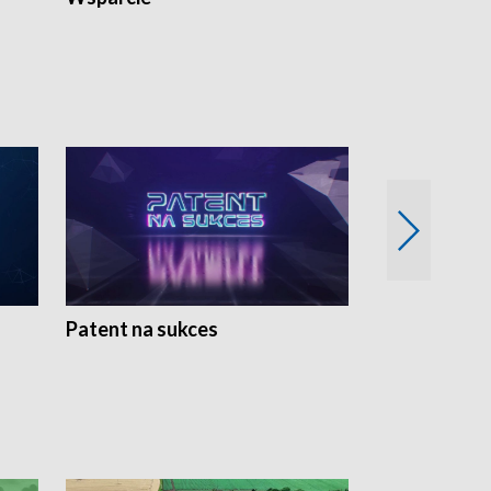
Patent na sukces
Rolnictwo w 