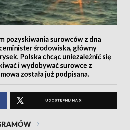
um pozyskiwania surowców z dna
iceminister środowiska, główny
ysek. Polska chcąc uniezależnić się
kiwać i wydobywać surowce z
mowa została już podpisana.
UDOSTĘPNIJ NA X
OGRAMÓW