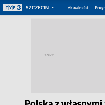
POWRÓT DO
SZCZECIN
Aktualności
Prog
TVP REGIONY
Polska z własnymi