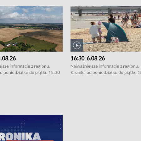
5.08.26
16:30, 6.08.26
jsze informacje z regionu.
Najważniejsze informacje z regionu.
d poniedziałku do piątku 15:30
Kronika od poniedziałku do piątku 1
16:30 (+ rozmowa), 18:30, 21:30.
(flesz), 16:30 (+ rozmowa), 18:30, 21
y i święta 15:30 i 16:30
W weekendy i święta 15:30 i 16:30
8:30 i 21:30. Dziennikarze czekają
(flesz), 18:30 i 21:30. Dziennikarze c
a zgłoszenia: Szczecin - tel. 91-
na Państwa zgłoszenia: Szczecin - te
0, Koszalin - tel. 94-34-50-054,
4 8-10-400, Koszalin - tel. 94-34-50
ronika@tvp.pl.
e-mail: kronika@tvp.pl.