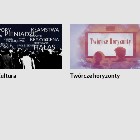
Kultura
Twórcze horyzonty