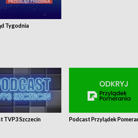
ąd Tygodnia
t TVP3 Szczecin
Podcast Przylądek Pomera