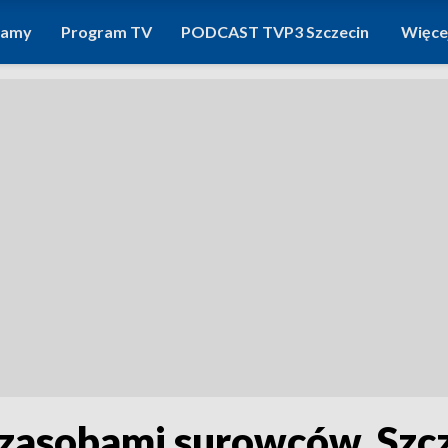
ramy
Program TV
PODCAST TVP3 Szczecin
Więce
 zasobami surowców. Sz