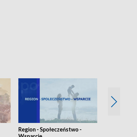
Region - Społeczeństwo -
Bez Barier
Wsparcie