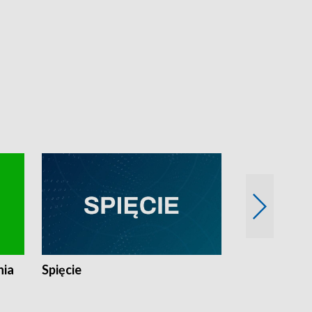
nia
Spięcie
Niedziałkow