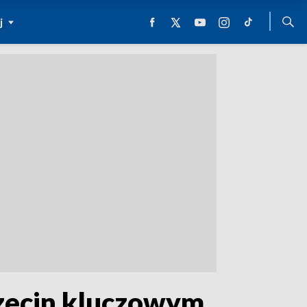
j
czecin kluczowym