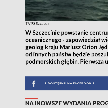
TVP3 Szczecin
W Szczecinie powstanie centr
oceanicznego - zapowiedział w
geolog kraju Mariusz Orion Jędr
od innych państw będzie poszu
podmorskich głębin. Pierwsza u
UDOSTĘPNIJ NA FACEBOOKU
NAJNOWSZE WYDANIA PR