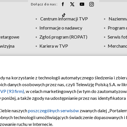
Dołącz do nas:
Centrum informacji TVP
Naziemna
Informacje o nadawcy
Program d
zetargowe
Zgłoś program (ROPAT)
Serwis fo
wizyjna
Kariera w TVP
Merchandi
Polityka prywatności
Moje zgody
Pomoc
Biuro re
ody na korzystanie z technologii automatycznego śledzenia i zbie
 danych osobowych przez nas, czyli Telewizję Polską S.A. w likw
VP (93 firm)
, w celach marketingowych (w tym do zautomatyzow
 poniżej, a także zgody na udostępnianie przez nas identyfikator
Ciebie naszych
poszczególnych serwisów
zwanych dalej „Portalem
obnych technologii umożliwiających świadczenie dopasowanych i be
zowanie ruchu w Internecie.