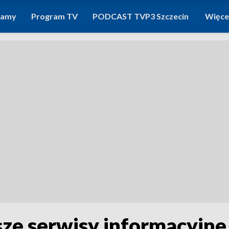
ramy
Program TV
PODCAST TVP3 Szczecin
Więce
wsze serwisy informacyjn