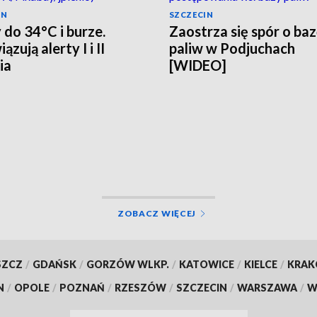
IN
SZCZECIN
 do 34°C i burze.
Zaostrza się spór o ba
zują alerty I i II
paliw w Podjuchach
ia
[WIDEO]
ZOBACZ WIĘCEJ
SZCZ
/
GDAŃSK
/
GORZÓW WLKP.
/
KATOWICE
/
KIELCE
/
KRA
N
/
OPOLE
/
POZNAŃ
/
RZESZÓW
/
SZCZECIN
/
WARSZAWA
/
W