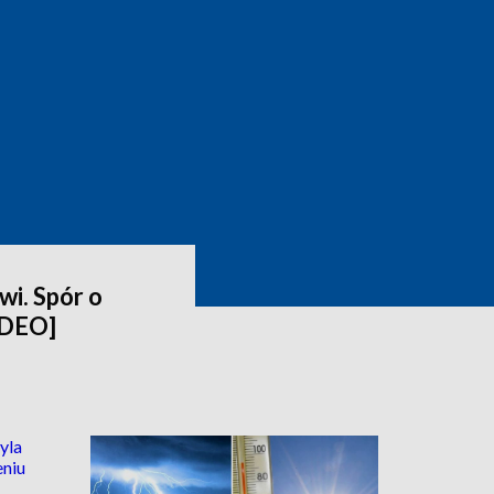
wi. Spór o
IDEO]