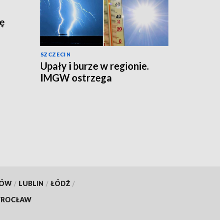
zę
SZCZECIN
Upały i burze w regionie.
IMGW ostrzega
KÓW
/
LUBLIN
/
ŁÓDŹ
/
ROCŁAW