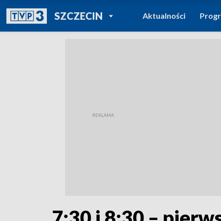
POWRÓT DO
SZCZECIN
Aktualności
Prog
TVP REGIONY
7:30 i 8:30 – pier