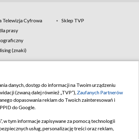
 Telewizja Cyfrowa
Sklep TVP
la prasy
tograficzny
sing (znaki)
klamy
Kontakt
rania danych, dostęp do informacji na Twoim urządzeniu
idacji (zwaną dalej również „TVP”),
Zaufanych Partnerów
anego dopasowania reklam do Twoich zainteresowań i
a PPID do Google.
”, w tym informacje zapisywane za pomocą technologii
zpiecznych usług, personalizację treści oraz reklam,