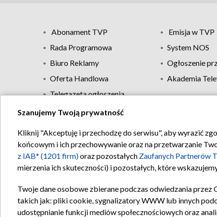
Abonament TVP
Emisja w TVP
Rada Programowa
System NOS
Biuro Reklamy
Ogłoszenie pr
Oferta Handlowa
Akademia Tele
Telegazeta ogłoszenia
Szanujemy Twoją prywatność
Regulamin TVP
Kliknij "Akceptuję i przechodzę do serwisu", aby wyrazić zg
końcowym i ich przechowywanie oraz na przetwarzanie Twoich
z IAB* (1201 firm)
oraz pozostałych
Zaufanych Partnerów T
mierzenia ich skuteczności) i pozostałych, które wskazujemy
Twoje dane osobowe zbierane podczas odwiedzania przez 
takich jak: pliki cookie, sygnalizatory WWW lub innych pod
udostępnianie funkcji mediów społecznościowych oraz anali