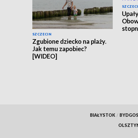
SZCZEC
Upały
Obowią
stopn
SZCZECIN
Zgubione dziecko na plaży.
Jak temu zapobiec?
[WIDEO]
BIAŁYSTOK
/
BYDGO
OLSZTY