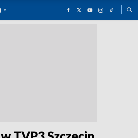
j
e w TVP3 Szczecin