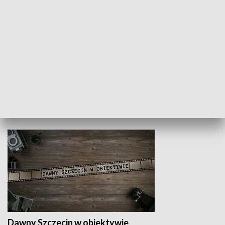
Z indeksem w ręku
Droga po suk
HISTORIA
Dawny Szczecin w obiektywie