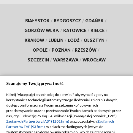
BIAŁYSTOK
/
BYDGOSZCZ
/
GDAŃSK
/
GORZÓW WLKP.
/
KATOWICE
/
KIELCE
/
KRAKÓW
/
LUBLIN
/
ŁÓDŹ
/
OLSZTYN
/
OPOLE
/
POZNAŃ
/
RZESZÓW
/
SZCZECIN
/
WARSZAWA
/
WROCŁAW
Szanujemy Twoją prywatność
Dołącz do nas:
Kliknij "Akceptuję i przechodzę do serwisu", aby wyrazić zgody na
korzystanie z technologii automatycznego śledzenia i zbierania danych,
TVP
dostęp do informacji na Twoim urządzeniu końcowym i ich
Abonament TVP
przechowywanie oraz na przetwarzanie Twoich danych osobowych przez
Regulamin TVP
nas, czyli Telewizję Polską S.A. w likwidacji (zwaną dalej również „TVP”),
Emisja w TVP
Polityka prywatności
Zaufanych Partnerów z IAB* (1201 firm)
oraz pozostałych
Zaufanych
Partnerów TVP (93 firm)
, w celach marketingowych (w tym do
Centrum informacji TVP
Moje zgody
zautomatyzowanego dopasowania reklam do Twoich zainteresowań i