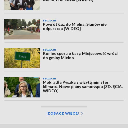
SZCZECIN
Powrót Łaz do Mielna. Sianów nie
odpuszcza [WIDEO]
SZCZECIN
Koniec sporu o Łazy. Miejscowość wróci
do gminy Mielno
SZCZECIN
Mokradła Pyszka z wizytą minister
klimatu. Nowe plany samorządu [ZDJĘCIA,
WIDEO]
ZOBACZ WIĘCEJ