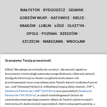
BIAŁYSTOK
/
BYDGOSZCZ
/
GDAŃSK
/
GORZÓW WLKP.
/
KATOWICE
/
KIELCE
/
KRAKÓW
/
LUBLIN
/
ŁÓDŹ
/
OLSZTYN
/
OPOLE
/
POZNAŃ
/
RZESZÓW
/
SZCZECIN
/
WARSZAWA
/
WROCŁAW
Szanujemy Twoją prywatność
Dołącz do nas:
Kliknij "Akceptuję i przechodzę do serwisu", aby wyrazić zgody na
korzystanie z technologii automatycznego śledzenia i zbierania danych,
TVP
dostęp do informacji na Twoim urządzeniu końcowym i ich
Abonament TVP
przechowywanie oraz na przetwarzanie Twoich danych osobowych przez
Regulamin TVP
nas, czyli Telewizję Polską S.A. w likwidacji (zwaną dalej również „TVP”),
Emisja w TVP
Polityka prywatności
Zaufanych Partnerów z IAB* (1201 firm)
oraz pozostałych
Zaufanych
Partnerów TVP (93 firm)
, w celach marketingowych (w tym do
Centrum informacji TVP
Moje zgody
zautomatyzowanego dopasowania reklam do Twoich zainteresowań i
mierzenia ich skuteczności) i pozostałych, które wskazujemy poniżej, a
Naziemna Telewizja Cyfrowa
Pomoc