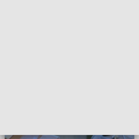
POWRÓT DO
SZCZECIN
TVP REGIONY
Walka o punkt poboru krwii w Barlinku
trwa
2018-04-19
Paulina Muskała/NS