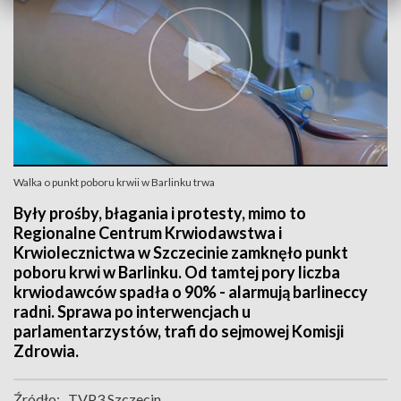
Walka o punkt poboru krwii w Barlinku trwa
Były prośby, błagania i protesty, mimo to
Regionalne Centrum Krwiodawstwa i
Krwiolecznictwa w Szczecinie zamknęło punkt
poboru krwi w Barlinku. Od tamtej pory liczba
krwiodawców spadła o 90% - alarmują barlineccy
radni. Sprawa po interwencjach u
parlamentarzystów, trafi do sejmowej Komisji
Zdrowia.
Źródło:
TVP3 Szczecin