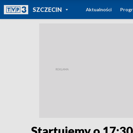
POWRÓT DO
SZCZECIN
Aktualności
Prog
TVP REGIONY
Startujemy o 17:30