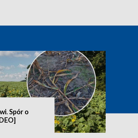
wi. Spór o
IDEO]