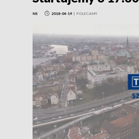
NS
2018-04-19
|
POLECAMY