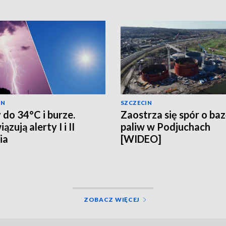
IN
SZCZECIN
 do 34°C i burze.
Zaostrza się spór o ba
zują alerty I i II
paliw w Podjuchach
ia
[WIDEO]
ZOBACZ WIĘCEJ