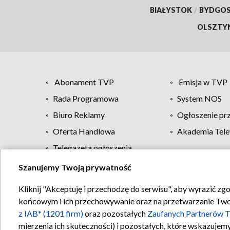
BIAŁYSTOK
/
BYDGO
OLSZTY
Abonament TVP
Emisja w TVP
Rada Programowa
System NOS
Biuro Reklamy
Ogłoszenie pr
Oferta Handlowa
Akademia Tele
Telegazeta ogłoszenia
Szanujemy Twoją prywatność
Regulamin TVP
Kliknij "Akceptuję i przechodzę do serwisu", aby wyrazić zg
końcowym i ich przechowywanie oraz na przetwarzanie Twoich
z IAB* (1201 firm)
oraz pozostałych
Zaufanych Partnerów T
mierzenia ich skuteczności) i pozostałych, które wskazujemy