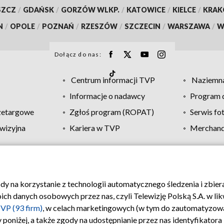
SZCZ
/
GDAŃSK
/
GORZÓW WLKP.
/
KATOWICE
/
KIELCE
/
KRA
N
/
OPOLE
/
POZNAŃ
/
RZESZÓW
/
SZCZECIN
/
WARSZAWA
/
W
Dołącz do nas:
Centrum informacji TVP
Naziemna
Informacje o nadawcy
Program d
zetargowe
Zgłoś program (ROPAT)
Serwis fo
wizyjna
Kariera w TVP
Merchandi
Polityka prywatności
Moje zgody
Pomoc
Biuro re
ody na korzystanie z technologii automatycznego śledzenia i zbie
 danych osobowych przez nas, czyli Telewizję Polską S.A. w likw
VP (93 firm)
, w celach marketingowych (w tym do zautomatyzow
 poniżej, a także zgody na udostępnianie przez nas identyfikator