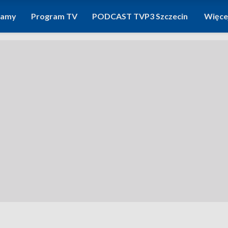
ramy
Program TV
PODCAST TVP3 Szczecin
Więce