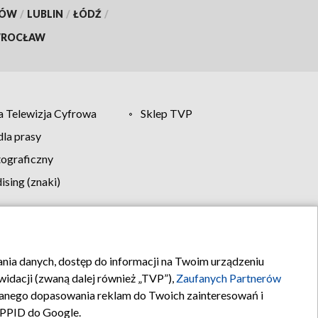
KÓW
/
LUBLIN
/
ŁÓDŹ
/
ROCŁAW
 Telewizja Cyfrowa
Sklep TVP
la prasy
tograficzny
sing (znaki)
klamy
Kontakt
rania danych, dostęp do informacji na Twoim urządzeniu
idacji (zwaną dalej również „TVP”),
Zaufanych Partnerów
anego dopasowania reklam do Twoich zainteresowań i
a PPID do Google.