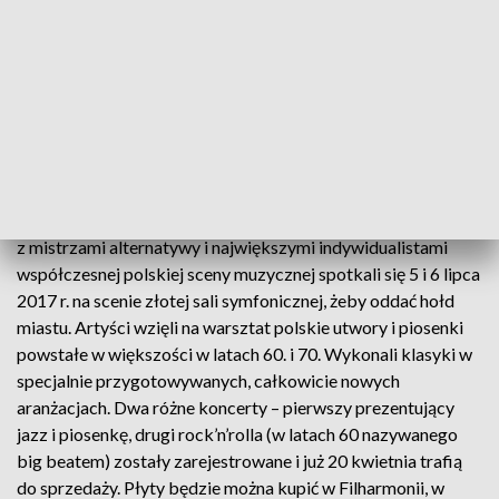
sprzedaży. W czwartkowy wieczór, 19 kwietnia o godzinie
19.00, w holu Filharmonii odbędzie się prapremiera albumów.
Można będzie nie tylko posłuchać płyty, ale przede
wszystkim potańczyć! Wyjątkowe wydarzenie będzie
pomostem pomiędzy przeszłością a teraźniejszością.
Klubowy Paprykarz i Oranżada był nietypowym projektem
uczczenia urodzin naszego miasta. Tak jak Jimek, Miuosh i
NOSPR świętowali w Katowicach, tak nasza orkiestra razem
z mistrzami alternatywy i największymi indywidualistami
współczesnej polskiej sceny muzycznej spotkali się 5 i 6 lipca
2017 r. na scenie złotej sali symfonicznej, żeby oddać hołd
miastu. Artyści wzięli na warsztat polskie utwory i piosenki
powstałe w większości w latach 60. i 70. Wykonali klasyki w
specjalnie przygotowywanych, całkowicie nowych
aranżacjach. Dwa różne koncerty – pierwszy prezentujący
jazz i piosenkę, drugi rock’n’rolla (w latach 60 nazywanego
big beatem) zostały zarejestrowane i już 20 kwietnia trafią
do sprzedaży. Płyty będzie można kupić w Filharmonii, w