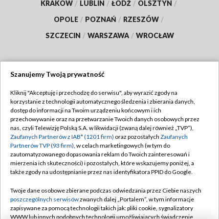
KRAKÓW
/
LUBLIN
/
ŁÓDŹ
/
OLSZTYN
/
OPOLE
/
POZNAŃ
/
RZESZÓW
/
SZCZECIN
/
WARSZAWA
/
WROCŁAW
Szanujemy Twoją prywatność
Dołącz do nas:
Kliknij "Akceptuję i przechodzę do serwisu", aby wyrazić zgody na
korzystanie z technologii automatycznego śledzenia i zbierania danych,
TVP
dostęp do informacji na Twoim urządzeniu końcowym i ich
Abonament TVP
przechowywanie oraz na przetwarzanie Twoich danych osobowych przez
Regulamin TVP
nas, czyli Telewizję Polską S.A. w likwidacji (zwaną dalej również „TVP”),
Emisja w TVP
Polityka prywatności
Zaufanych Partnerów z IAB* (1201 firm)
oraz pozostałych
Zaufanych
Partnerów TVP (93 firm)
, w celach marketingowych (w tym do
Centrum informacji TVP
Moje zgody
zautomatyzowanego dopasowania reklam do Twoich zainteresowań i
mierzenia ich skuteczności) i pozostałych, które wskazujemy poniżej, a
Naziemna Telewizja Cyfrowa
Pomoc
także zgody na udostępnianie przez nas identyfikatora PPID do Google.
Sklep TVP
Biuro reklamy
Twoje dane osobowe zbierane podczas odwiedzania przez Ciebie naszych
Rada Programowa
Kontakt
poszczególnych serwisów
zwanych dalej „Portalem”, w tym informacje
zapisywane za pomocą technologii takich jak: pliki cookie, sygnalizatory
System NOS
WWW lub innych podobnych technologii umożliwiających świadczenie