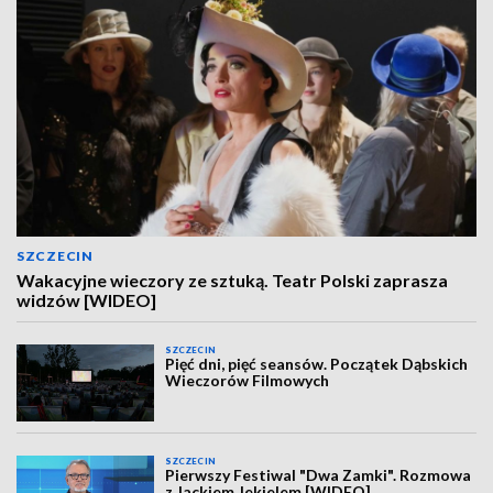
SZCZECIN
Wakacyjne wieczory ze sztuką. Teatr Polski zaprasza
widzów [WIDEO]
SZCZECIN
Pięć dni, pięć seansów. Początek Dąbskich
Wieczorów Filmowych
SZCZECIN
Pierwszy Festiwal "Dwa Zamki". Rozmowa
z Jackiem Jekielem [WIDEO]