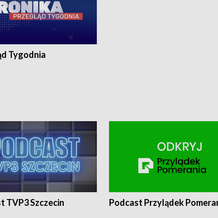
ąd Tygodnia
t TVP3 Szczecin
Podcast Przylądek Pomera