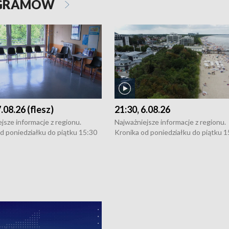
OGRAMÓW
7.08.26 (flesz)
21:30, 6.08.26
jsze informacje z regionu.
Najważniejsze informacje z regionu.
d poniedziałku do piątku 15:30
Kronika od poniedziałku do piątku 1
16:30 (+ rozmowa), 18:30, 21:30.
(flesz), 16:30 (+ rozmowa), 18:30, 21
y i święta 15:30 i 16:30
W weekendy i święta 15:30 i 16:30
8:30 i 21:30. Dziennikarze czekają
(flesz), 18:30 i 21:30. Dziennikarze c
a zgłoszenia: Szczecin - tel. 91-
na Państwa zgłoszenia: Szczecin - te
0, Koszalin - tel. 94-34-50-054,
4 8-10-400, Koszalin - tel. 94-34-50
ronika@tvp.pl.
e-mail: kronika@tvp.pl.