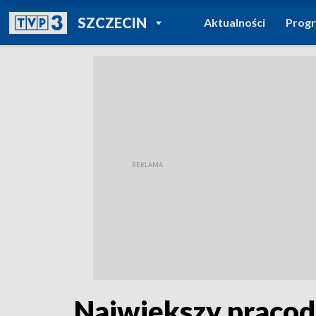
POWRÓT DO
SZCZECIN
Aktualności
Prog
TVP REGIONY
Największy pracod