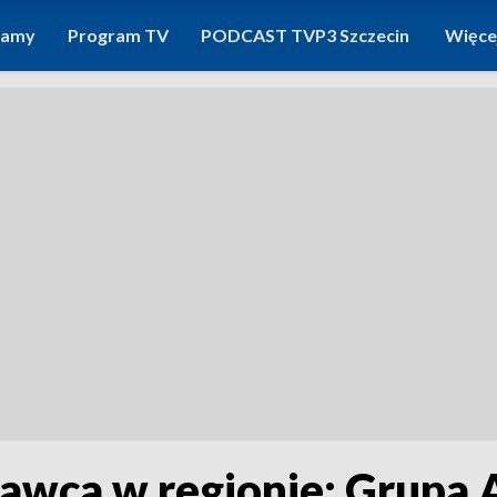
ramy
Program TV
PODCAST TVP3 Szczecin
Więce
awca w regionie: Grupa A