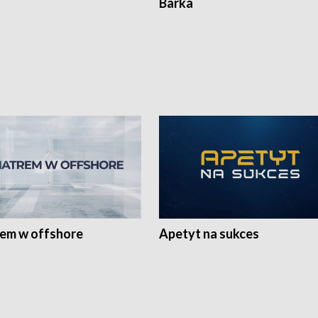
Barka
rem w offshore
Apetyt na sukces