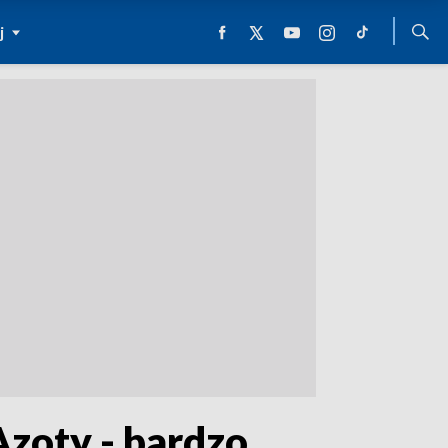
j
zoty - bardzo