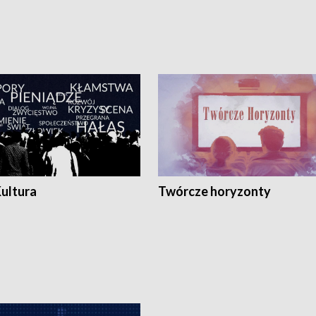
Kultura
Twórcze horyzonty