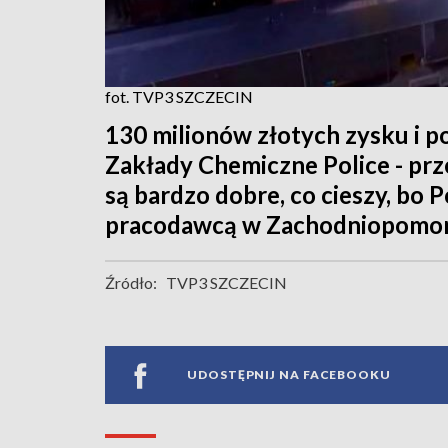
fot. TVP3 SZCZECIN
130 milionów złotych zysku i p
Zakłady Chemiczne Police - prz
są bardzo dobre, co cieszy, bo
pracodawcą w Zachodniopomor
Źródło:
TVP3 SZCZECIN
UDOSTĘPNIJ NA FACEBOOKU