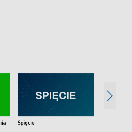
nia
Spięcie
Niedziałkow