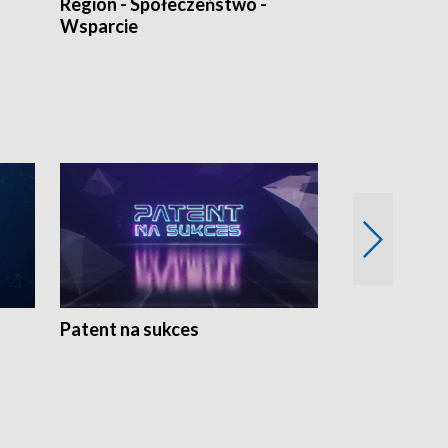
Region - Społeczeństwo -
Bez Barier
Wsparcie
Patent na sukces
Rolnictwo w 