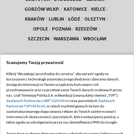
GORZÓW WLKP.
/
KATOWICE
/
KIELCE
/
KRAKÓW
/
LUBLIN
/
ŁÓDŹ
/
OLSZTYN
/
OPOLE
/
POZNAŃ
/
RZESZÓW
/
SZCZECIN
/
WARSZAWA
/
WROCŁAW
Szanujemy Twoją prywatność
Dołącz do nas:
Kliknij "Akceptuję i przechodzę do serwisu", aby wyrazić zgody na
korzystanie z technologii automatycznego śledzenia i zbierania danych,
TVP
dostęp do informacji na Twoim urządzeniu końcowym i ich
Abonament TVP
przechowywanie oraz na przetwarzanie Twoich danych osobowych przez
Regulamin TVP
nas, czyli Telewizję Polską S.A. w likwidacji (zwaną dalej również „TVP”),
Emisja w TVP
Polityka prywatności
Zaufanych Partnerów z IAB* (1201 firm)
oraz pozostałych
Zaufanych
Partnerów TVP (93 firm)
, w celach marketingowych (w tym do
Centrum informacji TVP
Moje zgody
zautomatyzowanego dopasowania reklam do Twoich zainteresowań i
mierzenia ich skuteczności) i pozostałych, które wskazujemy poniżej, a
Naziemna Telewizja Cyfrowa
Pomoc
także zgody na udostępnianie przez nas identyfikatora PPID do Google.
Sklep TVP
Biuro reklamy
Twoje dane osobowe zbierane podczas odwiedzania przez Ciebie naszych