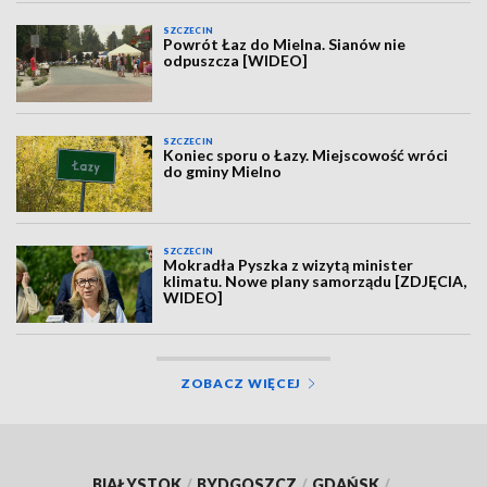
SZCZECIN
Powrót Łaz do Mielna. Sianów nie
odpuszcza [WIDEO]
SZCZECIN
Koniec sporu o Łazy. Miejscowość wróci
do gminy Mielno
SZCZECIN
Mokradła Pyszka z wizytą minister
klimatu. Nowe plany samorządu [ZDJĘCIA,
WIDEO]
ZOBACZ WIĘCEJ
BIAŁYSTOK
/
BYDGOSZCZ
/
GDAŃSK
/