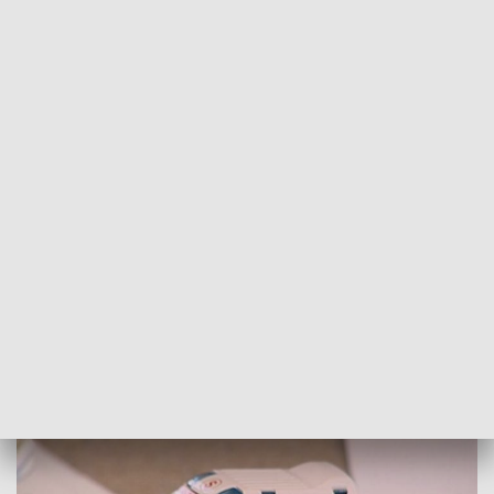
POWRÓT DO
SZCZECIN
TVP REGIONY
Koszt wypadku musi ponieść kierowca
karetki
2018-04-20
Anna Błądek / kb