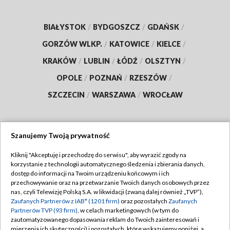
BIAŁYSTOK
/
BYDGOSZCZ
/
GDAŃSK
/
GORZÓW WLKP.
/
KATOWICE
/
KIELCE
/
KRAKÓW
/
LUBLIN
/
ŁÓDŹ
/
OLSZTYN
/
OPOLE
/
POZNAŃ
/
RZESZÓW
/
SZCZECIN
/
WARSZAWA
/
WROCŁAW
Szanujemy Twoją prywatność
Dołącz do nas:
Kliknij "Akceptuję i przechodzę do serwisu", aby wyrazić zgody na
korzystanie z technologii automatycznego śledzenia i zbierania danych,
TVP
dostęp do informacji na Twoim urządzeniu końcowym i ich
Abonament TVP
przechowywanie oraz na przetwarzanie Twoich danych osobowych przez
Regulamin TVP
nas, czyli Telewizję Polską S.A. w likwidacji (zwaną dalej również „TVP”),
Emisja w TVP
Polityka prywatności
Zaufanych Partnerów z IAB* (1201 firm)
oraz pozostałych
Zaufanych
Partnerów TVP (93 firm)
, w celach marketingowych (w tym do
Centrum informacji TVP
Moje zgody
zautomatyzowanego dopasowania reklam do Twoich zainteresowań i
mierzenia ich skuteczności) i pozostałych, które wskazujemy poniżej, a