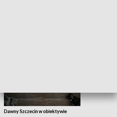
Z indeksem w ręku
Droga po suk
HISTORIA
Dawny Szczecin w obiektywie