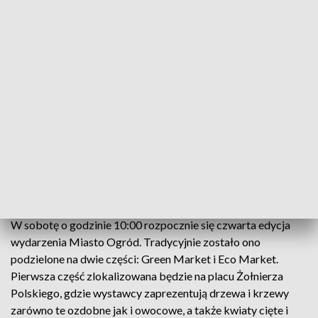
Kolorowa Aleja
Green Market na placu Żołnierza Polskiego i Eco
Market w alei Kwiatowej, dziś w Szczecinie rusza
kolejna edycja Miasto Ogród. Zielona impreza
potrwa dwa dni.
W sobotę o godzinie 10:00 rozpocznie się czwarta edycja
wydarzenia Miasto Ogród. Tradycyjnie zostało ono
podzielone na dwie części: Green Market i Eco Market.
Pierwsza część zlokalizowana będzie na placu Żołnierza
Polskiego, gdzie wystawcy zaprezentują drzewa i krzewy
zarówno te ozdobne jak i owocowe, a także kwiaty cięte i