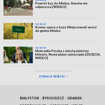
SZCZECIN
Powrót Łaz do Mielna. Sianów nie
odpuszcza [WIDEO]
SZCZECIN
Koniec sporu o Łazy. Miejscowość wróci
do gminy Mielno
SZCZECIN
Mokradła Pyszka z wizytą minister
klimatu. Nowe plany samorządu [ZDJĘCIA,
WIDEO]
ZOBACZ WIĘCEJ
BIAŁYSTOK
/
BYDGOSZCZ
/
GDAŃSK
/