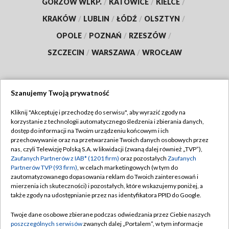
GORZÓW WLKP.
/
KATOWICE
/
KIELCE
/
KRAKÓW
/
LUBLIN
/
ŁÓDŹ
/
OLSZTYN
/
OPOLE
/
POZNAŃ
/
RZESZÓW
/
SZCZECIN
/
WARSZAWA
/
WROCŁAW
Szanujemy Twoją prywatność
Dołącz do nas:
Kliknij "Akceptuję i przechodzę do serwisu", aby wyrazić zgody na
korzystanie z technologii automatycznego śledzenia i zbierania danych,
TVP
dostęp do informacji na Twoim urządzeniu końcowym i ich
Abonament TVP
przechowywanie oraz na przetwarzanie Twoich danych osobowych przez
Regulamin TVP
nas, czyli Telewizję Polską S.A. w likwidacji (zwaną dalej również „TVP”),
Emisja w TVP
Polityka prywatności
Zaufanych Partnerów z IAB* (1201 firm)
oraz pozostałych
Zaufanych
Partnerów TVP (93 firm)
, w celach marketingowych (w tym do
Centrum informacji TVP
Moje zgody
zautomatyzowanego dopasowania reklam do Twoich zainteresowań i
mierzenia ich skuteczności) i pozostałych, które wskazujemy poniżej, a
Naziemna Telewizja Cyfrowa
Pomoc
także zgody na udostępnianie przez nas identyfikatora PPID do Google.
Sklep TVP
Biuro reklamy
Twoje dane osobowe zbierane podczas odwiedzania przez Ciebie naszych
Rada Programowa
Kontakt
poszczególnych serwisów
zwanych dalej „Portalem”, w tym informacje