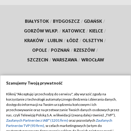
BIAŁYSTOK
/
BYDGOSZCZ
/
GDAŃSK
/
GORZÓW WLKP.
/
KATOWICE
/
KIELCE
/
KRAKÓW
/
LUBLIN
/
ŁÓDŹ
/
OLSZTYN
/
OPOLE
/
POZNAŃ
/
RZESZÓW
/
SZCZECIN
/
WARSZAWA
/
WROCŁAW
Szanujemy Twoją prywatność
Dołącz do nas:
Kliknij "Akceptuję i przechodzę do serwisu", aby wyrazić zgody na
korzystanie z technologii automatycznego śledzenia i zbierania danych,
TVP
dostęp do informacji na Twoim urządzeniu końcowym i ich
Abonament TVP
przechowywanie oraz na przetwarzanie Twoich danych osobowych przez
Regulamin TVP
nas, czyli Telewizję Polską S.A. w likwidacji (zwaną dalej również „TVP”),
Emisja w TVP
Zaufanych Partnerów z IAB* (1201 firm)
oraz pozostałych
Zaufanych
Polityka prywatności
Partnerów TVP (93 firm)
, w celach marketingowych (w tym do
Centrum informacji TVP
Moje zgody
zautomatyzowanego dopasowania reklam do Twoich zainteresowań i