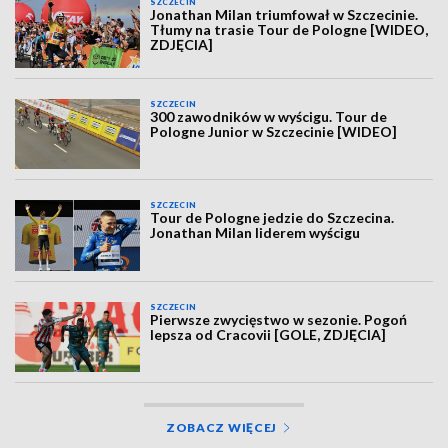
SZCZECIN
Jonathan Milan triumfował w Szczecinie.
Tłumy na trasie Tour de Pologne [WIDEO,
ZDJĘCIA]
SZCZECIN
300 zawodników w wyścigu. Tour de
Pologne Junior w Szczecinie [WIDEO]
SZCZECIN
Tour de Pologne jedzie do Szczecina.
Jonathan Milan liderem wyścigu
SZCZECIN
Pierwsze zwycięstwo w sezonie. Pogoń
lepsza od Cracovii [GOLE, ZDJĘCIA]
ZOBACZ WIĘCEJ