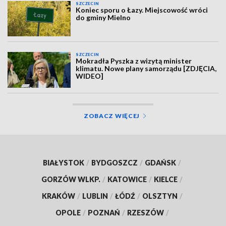
SZCZECIN
Koniec sporu o Łazy. Miejscowość wróci
do gminy Mielno
SZCZECIN
Mokradła Pyszka z wizytą minister
klimatu. Nowe plany samorządu [ZDJĘCIA,
WIDEO]
ZOBACZ WIĘCEJ
BIAŁYSTOK
/
BYDGOSZCZ
/
GDAŃSK
/
GORZÓW WLKP.
/
KATOWICE
/
KIELCE
/
KRAKÓW
/
LUBLIN
/
ŁÓDŹ
/
OLSZTYN
/
OPOLE
/
POZNAŃ
/
RZESZÓW
/