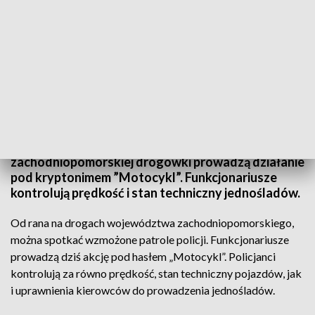
TVP3 Szczecin
Sezon motocyklowy w pełni. Dziś policjanci
zachodniopomorskiej drogówki prowadzą działanie
pod kryptonimem ”Motocykl”. Funkcjonariusze
kontrolują prędkość i stan techniczny jednośladów.
Od rana na drogach województwa zachodniopomorskiego,
można spotkać wzmożone patrole policji. Funkcjonariusze
prowadzą dziś akcję pod hasłem „Motocykl”. Policjanci
kontrolują za równo prędkość, stan techniczny pojazdów, jak
i uprawnienia kierowców do prowadzenia jednośladów.