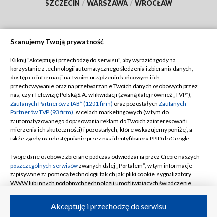
SZCZECIN
/
WARSZAWA
/
WROCŁAW
Szanujemy Twoją prywatność
Dołącz do nas:
Kliknij "Akceptuję i przechodzę do serwisu", aby wyrazić zgody na
korzystanie z technologii automatycznego śledzenia i zbierania danych,
TVP
dostęp do informacji na Twoim urządzeniu końcowym i ich
Abonament TVP
przechowywanie oraz na przetwarzanie Twoich danych osobowych przez
Regulamin TVP
nas, czyli Telewizję Polską S.A. w likwidacji (zwaną dalej również „TVP”),
Emisja w TVP
Polityka prywatności
Zaufanych Partnerów z IAB* (1201 firm)
oraz pozostałych
Zaufanych
Partnerów TVP (93 firm)
, w celach marketingowych (w tym do
Centrum informacji TVP
Moje zgody
zautomatyzowanego dopasowania reklam do Twoich zainteresowań i
mierzenia ich skuteczności) i pozostałych, które wskazujemy poniżej, a
Naziemna Telewizja Cyfrowa
Pomoc
także zgody na udostępnianie przez nas identyfikatora PPID do Google.
Sklep TVP
Biuro reklamy
Twoje dane osobowe zbierane podczas odwiedzania przez Ciebie naszych
Rada Programowa
Kontakt
poszczególnych serwisów
zwanych dalej „Portalem”, w tym informacje
zapisywane za pomocą technologii takich jak: pliki cookie, sygnalizatory
System NOS
WWW lub innych podobnych technologii umożliwiających świadczenie
dopasowanych i bezpiecznych usług, personalizację treści oraz reklam,
Informacje o nadawcy
Kanały
udostępnianie funkcji mediów społecznościowych oraz analizowanie
Akceptuję i przechodzę do serwisu
ruchu w Internecie.
Program dla prasy