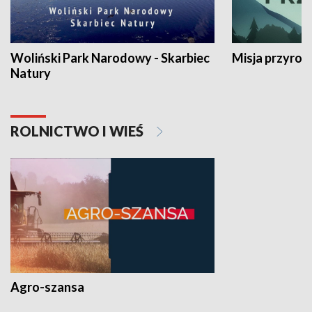
Woliński Park Narodowy - Skarbiec
Misja przyrod
Natury
ROLNICTWO I WIEŚ
Agro-szansa