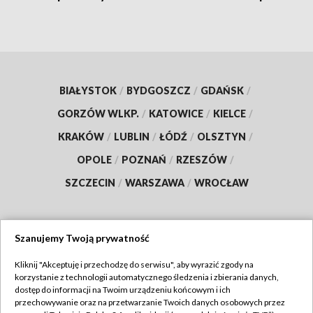
BIAŁYSTOK
/
BYDGOSZCZ
/
GDAŃSK
/
GORZÓW WLKP.
/
KATOWICE
/
KIELCE
/
KRAKÓW
/
LUBLIN
/
ŁÓDŹ
/
OLSZTYN
/
OPOLE
/
POZNAŃ
/
RZESZÓW
/
SZCZECIN
/
WARSZAWA
/
WROCŁAW
Szanujemy Twoją prywatność
Dołącz do nas:
Kliknij "Akceptuję i przechodzę do serwisu", aby wyrazić zgody na
korzystanie z technologii automatycznego śledzenia i zbierania danych,
TVP
dostęp do informacji na Twoim urządzeniu końcowym i ich
Abonament TVP
przechowywanie oraz na przetwarzanie Twoich danych osobowych przez
Regulamin TVP