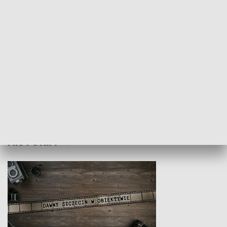
Z indeksem w ręku
Droga po suk
HISTORIA