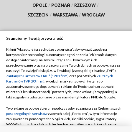
OPOLE
/
POZNAŃ
/
RZESZÓW
/
SZCZECIN
/
WARSZAWA
/
WROCŁAW
Szanujemy Twoją prywatność
Dołącz do nas:
Kliknij "Akceptuję i przechodzę do serwisu", aby wyrazić zgody na
korzystanie z technologii automatycznego śledzenia i zbierania danych,
TVP
dostęp do informacji na Twoim urządzeniu końcowym i ich
Abonament TVP
przechowywanie oraz na przetwarzanie Twoich danych osobowych przez
Regulamin TVP
nas, czyli Telewizję Polską S.A. w likwidacji (zwaną dalej również „TVP”),
Emisja w TVP
Polityka prywatności
Zaufanych Partnerów z IAB* (1201 firm)
oraz pozostałych
Zaufanych
Partnerów TVP (93 firm)
, w celach marketingowych (w tym do
Centrum informacji TVP
Moje zgody
zautomatyzowanego dopasowania reklam do Twoich zainteresowań i
mierzenia ich skuteczności) i pozostałych, które wskazujemy poniżej, a
Naziemna Telewizja Cyfrowa
Pomoc
także zgody na udostępnianie przez nas identyfikatora PPID do Google.
Sklep TVP
Biuro reklamy
Twoje dane osobowe zbierane podczas odwiedzania przez Ciebie naszych
Rada Programowa
Kontakt
poszczególnych serwisów
zwanych dalej „Portalem”, w tym informacje
zapisywane za pomocą technologii takich jak: pliki cookie, sygnalizatory
System NOS
WWW lub innych podobnych technologii umożliwiających świadczenie
dopasowanych i bezpiecznych usług, personalizację treści oraz reklam,
Informacje o nadawcy