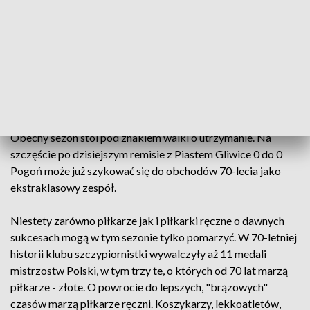
ekstraklasie.
Dziś w Muzeum Historii otwarto wystawę o Pogoni
Szczecin. Dwa tytuły wicemistrza Polski, dwa finały Pucharu
Polski - piłkarska Pogoń ma się czym pochwalić, ale ciągle
naznaczona jest brakiem trofeum: obiektu westchnień
kibiców.
Obecny sezon stoi pod znakiem walki o utrzymanie. Na
szczęście po dzisiejszym remisie z Piastem Gliwice 0 do 0
Pogoń może już szykować się do obchodów 70-lecia jako
ekstraklasowy zespół.
Niestety zarówno piłkarze jak i piłkarki ręczne o dawnych
sukcesach mogą w tym sezonie tylko pomarzyć. W 70-letniej
historii klubu szczypiornistki wywalczyły aż 11 medali
mistrzostw Polski, w tym trzy te, o których od 70 lat marzą
piłkarze - złote. O powrocie do lepszych, "brązowych"
czasów marzą piłkarze ręczni. Koszykarzy, lekkoatletów,