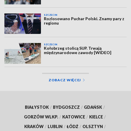
SZCZECIN
Rozlosowano Puchar Polski. Znamy pary z
regionu
SZCZECIN
Kołobrzeg stolicą SUP. Trwają
międzynarodowe zawody [WIDEO]
ZOBACZ WIĘCEJ
BIAŁYSTOK
/
BYDGOSZCZ
/
GDAŃSK
/
GORZÓW WLKP.
/
KATOWICE
/
KIELCE
/
KRAKÓW
/
LUBLIN
/
ŁÓDŹ
/
OLSZTYN
/