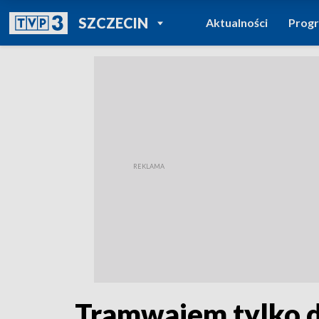
POWRÓT DO
SZCZECIN
Aktualności
Prog
TVP REGIONY
Tramwajem tylko d