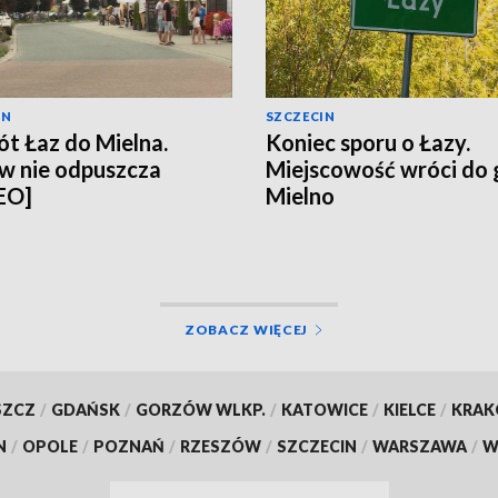
IN
SZCZECIN
t Łaz do Mielna.
Koniec sporu o Łazy.
w nie odpuszcza
Miejscowość wróci do
EO]
Mielno
ZOBACZ WIĘCEJ
SZCZ
/
GDAŃSK
/
GORZÓW WLKP.
/
KATOWICE
/
KIELCE
/
KRA
N
/
OPOLE
/
POZNAŃ
/
RZESZÓW
/
SZCZECIN
/
WARSZAWA
/
W