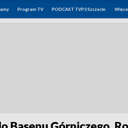
ramy
Program TV
PODCAST TVP3 Szczecin
Więce
o Basenu Górniczego. Ro