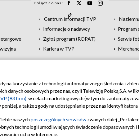
Dołącz do nas:
Centrum informacji TVP
Naziemna
Informacje o nadawcy
Program d
zetargowe
Zgłoś program (ROPAT)
Serwis fo
wizyjna
Kariera w TVP
Merchandi
Polityka prywatności
Moje zgody
Pomoc
Biuro re
ody na korzystanie z technologii automatycznego śledzenia i zbie
 danych osobowych przez nas, czyli Telewizję Polską S.A. w likw
VP (93 firm)
, w celach marketingowych (w tym do zautomatyzow
 poniżej, a także zgody na udostępnianie przez nas identyfikator
Ciebie naszych
poszczególnych serwisów
zwanych dalej „Portalem
obnych technologii umożliwiających świadczenie dopasowanych i be
zowanie ruchu w Internecie.