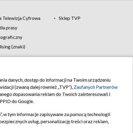
 Telewizja Cyfrowa
Sklep TVP
la prasy
tograficzny
sing (znaki)
klamy
Kontakt
rania danych, dostęp do informacji na Twoim urządzeniu
idacji (zwaną dalej również „TVP”),
Zaufanych Partnerów
anego dopasowania reklam do Twoich zainteresowań i
a PPID do Google.
”, w tym informacje zapisywane za pomocą technologii
zpiecznych usług, personalizację treści oraz reklam,