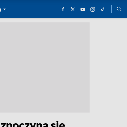
j
zpoczyna się