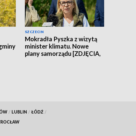
SZCZECIN
Mokradła Pyszka z wizytą
 gminy
minister klimatu. Nowe
plany samorządu [ZDJĘCIA,
WIDEO]
KÓW
/
LUBLIN
/
ŁÓDŹ
/
ROCŁAW