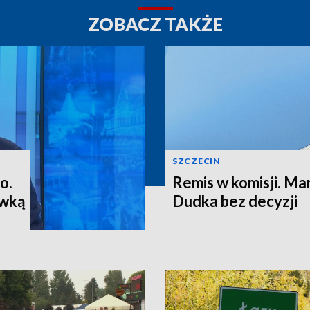
ZOBACZ TAKŻE
SZCZECIN
o.
Remis w komisji. M
ewką
Dudka bez decyzji