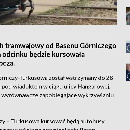
ch tramwajowy od Basenu Górniczego
 odcinku będzie kursowała
pcza.
rniczy-Turkusowa został wstrzymany do 28
 pod wiaduktem w ciągu ulicy Hangarowej.
 wyrównawcze zapobiegające wykrzywianiu
zy – Turkusowa kursować będą autobusy
trzymywać się na przystankach: Basen