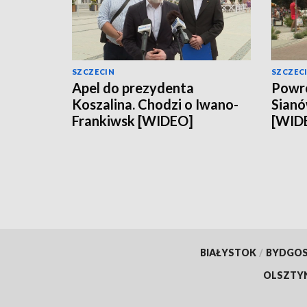
SZCZECIN
SZCZEC
Apel do prezydenta
Powró
Koszalina. Chodzi o Iwano-
Sianó
Frankiwsk [WIDEO]
[WID
BIAŁYSTOK
/
BYDGO
OLSZTY