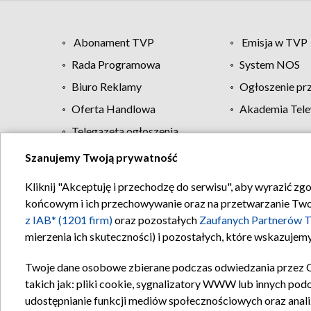
Abonament TVP
Emisja w TVP
Rada Programowa
System NOS
Biuro Reklamy
Ogłoszenie pr
Oferta Handlowa
Akademia Tele
Telegazeta ogłoszenia
Szanujemy Twoją prywatność
Regulamin TVP
Kliknij "Akceptuję i przechodzę do serwisu", aby wyrazić zg
końcowym i ich przechowywanie oraz na przetwarzanie Twoich
z IAB* (1201 firm)
oraz pozostałych
Zaufanych Partnerów T
mierzenia ich skuteczności) i pozostałych, które wskazujemy
Twoje dane osobowe zbierane podczas odwiedzania przez 
takich jak: pliki cookie, sygnalizatory WWW lub innych pod
udostępnianie funkcji mediów społecznościowych oraz anali