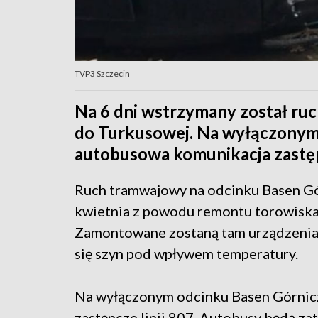
TVP3 Szczecin
Na 6 dni wstrzymany został ru
do Turkusowej. Na wyłączonym
autobusowa komunikacja zastę
Ruch tramwajowy na odcinku Basen Gó
kwietnia z powodu remontu torowiska
Zamontowane zostaną tam urządzenia
się szyn pod wpływem temperatury.
Na wyłączonym odcinku Basen Górnic
zastępcze linii 807. Autobusy będą za