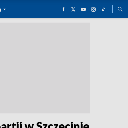
j
rtii w Szczecinie