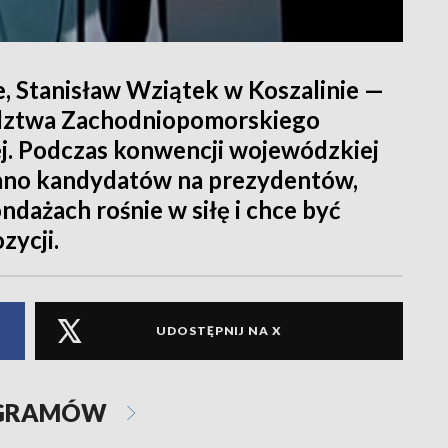
, Stanisław Wziątek w Koszalinie —
dztwa Zachodniopomorskiego
j. Podczas konwencji wojewódzkiej
ano kandydatów na prezydentów,
dażach rośnie w siłę i chce być
zycji.
UDOSTĘPNIJ NA X
OGRAMÓW