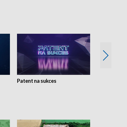
Patent na sukces
Rolnictwo w 