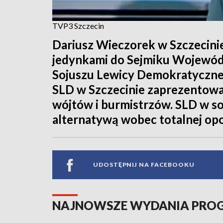
TVP3 Szczecin
Dariusz Wieczorek w Szczecinie
jedynkami do Sejmiku Wojewó
Sojuszu Lewicy Demokratyczne
SLD w Szczecinie zaprezentow
wójtów i burmistrzów. SLD w son
alternatywą wobec totalnej opo
UDOSTĘPNIJ NA FACEBOOKU
NAJNOWSZE WYDANIA PR