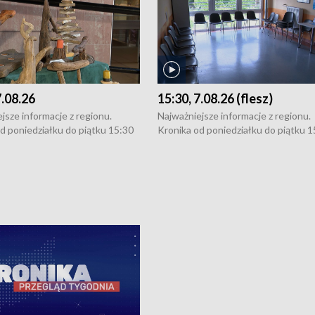
7.08.26
15:30, 7.08.26 (flesz)
jsze informacje z regionu.
Najważniejsze informacje z regionu.
d poniedziałku do piątku 15:30
Kronika od poniedziałku do piątku 1
16:30 (+ rozmowa), 18:30, 21:30.
(flesz), 16:30 (+ rozmowa), 18:30, 21
y i święta 15:30 i 16:30
W weekendy i święta 15:30 i 16:30
8:30 i 21:30. Dziennikarze czekają
(flesz), 18:30 i 21:30. Dziennikarze c
a zgłoszenia: Szczecin - tel. 91-
na Państwa zgłoszenia: Szczecin - te
0, Koszalin - tel. 94-34-50-054,
4 8-10-400, Koszalin - tel. 94-34-50
ronika@tvp.pl.
e-mail: kronika@tvp.pl.