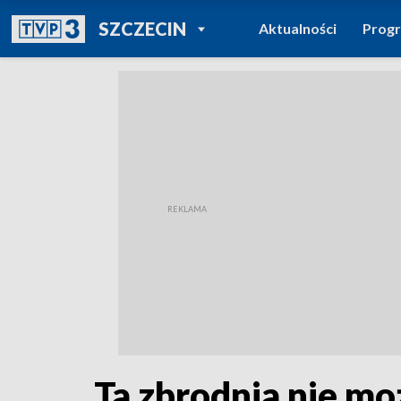
POWRÓT DO
SZCZECIN
Aktualności
Prog
TVP REGIONY
Ta zbrodnia nie mo