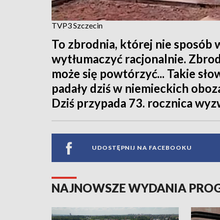
TVP3 Szczecin
To zbrodnia, której nie sposób 
wytłumaczyć racjonalnie. Zbrodn
może się powtórzyć... Takie sło
padały dziś w niemieckich obo
Dziś przypada 73. rocznica wyz
UDOSTĘPNIJ NA FACEBOOKU
NAJNOWSZE WYDANIA PR