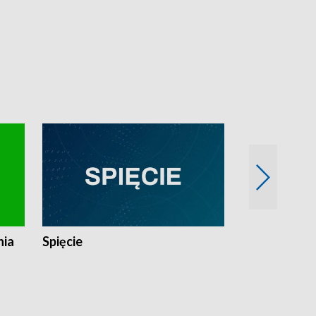
nia
Spięcie
Niedziałkow