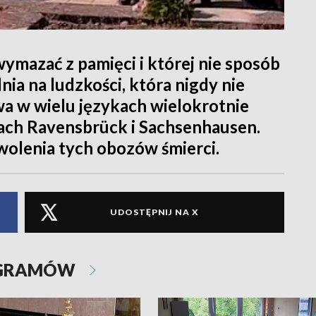
wymazać z pamięci i której nie sposób
ia na ludzkości, która nigdy nie
wa w wielu językach wielokrotnie
zach Ravensbrück i Sachsenhausen.
wolenia tych obozów śmierci.
UDOSTĘPNIJ NA X
OGRAMÓW