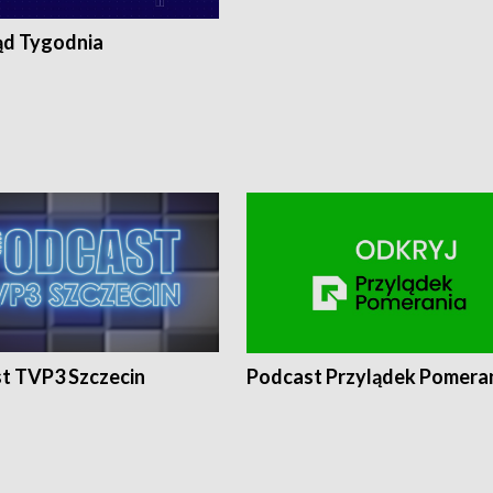
ąd Tygodnia
t TVP3 Szczecin
Podcast Przylądek Pomera