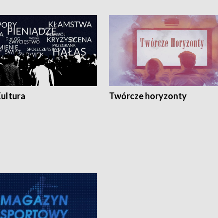
Kultura
Twórcze horyzonty