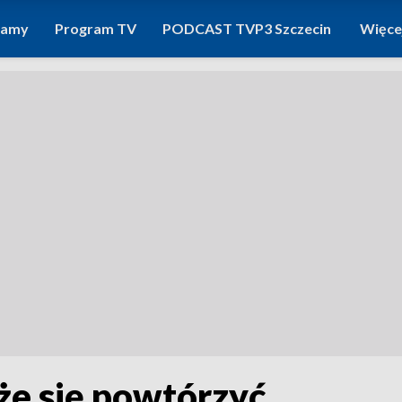
ramy
Program TV
PODCAST TVP3 Szczecin
Więce
że się powtórzyć