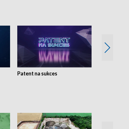
Patent na sukces
Rolnictwo w 