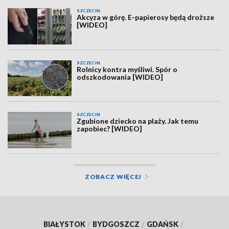
SZCZECIN
Akcyza w górę. E-papierosy będą droższe
[WIDEO]
SZCZECIN
Rolnicy kontra myśliwi. Spór o
odszkodowania [WIDEO]
SZCZECIN
Zgubione dziecko na plaży. Jak temu
zapobiec? [WIDEO]
ZOBACZ WIĘCEJ
BIAŁYSTOK
/
BYDGOSZCZ
/
GDAŃSK
/