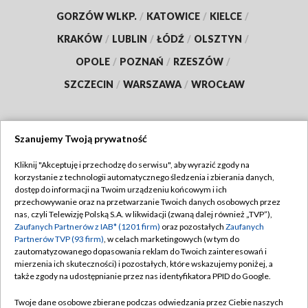
GORZÓW WLKP.
/
KATOWICE
/
KIELCE
/
KRAKÓW
/
LUBLIN
/
ŁÓDŹ
/
OLSZTYN
/
OPOLE
/
POZNAŃ
/
RZESZÓW
/
SZCZECIN
/
WARSZAWA
/
WROCŁAW
Szanujemy Twoją prywatność
Dołącz do nas:
Kliknij "Akceptuję i przechodzę do serwisu", aby wyrazić zgody na
korzystanie z technologii automatycznego śledzenia i zbierania danych,
TVP
dostęp do informacji na Twoim urządzeniu końcowym i ich
Abonament TVP
przechowywanie oraz na przetwarzanie Twoich danych osobowych przez
Regulamin TVP
nas, czyli Telewizję Polską S.A. w likwidacji (zwaną dalej również „TVP”),
Emisja w TVP
Polityka prywatności
Zaufanych Partnerów z IAB* (1201 firm)
oraz pozostałych
Zaufanych
Partnerów TVP (93 firm)
, w celach marketingowych (w tym do
Centrum informacji TVP
Moje zgody
zautomatyzowanego dopasowania reklam do Twoich zainteresowań i
mierzenia ich skuteczności) i pozostałych, które wskazujemy poniżej, a
Naziemna Telewizja Cyfrowa
Pomoc
także zgody na udostępnianie przez nas identyfikatora PPID do Google.
Sklep TVP
Biuro reklamy
Twoje dane osobowe zbierane podczas odwiedzania przez Ciebie naszych