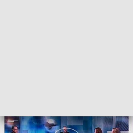
POWRÓT DO
SZCZECIN
TVP REGIONY
Sekty tematem Niedziałkowskiego24a
2018-04-22
MJ