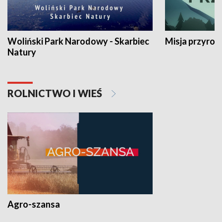
Woliński Park Narodowy - Skarbiec
Misja przyrod
Natury
ROLNICTWO I WIEŚ
Agro-szansa