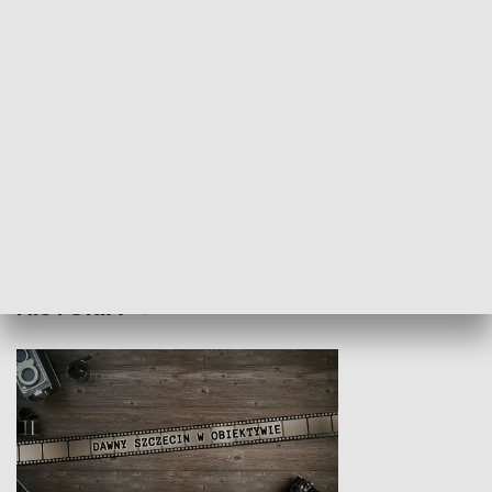
Z indeksem w ręku
Droga po suk
HISTORIA