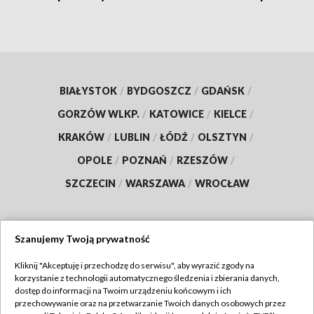
BIAŁYSTOK
/
BYDGOSZCZ
/
GDAŃSK
/
GORZÓW WLKP.
/
KATOWICE
/
KIELCE
/
KRAKÓW
/
LUBLIN
/
ŁÓDŹ
/
OLSZTYN
/
OPOLE
/
POZNAŃ
/
RZESZÓW
/
SZCZECIN
/
WARSZAWA
/
WROCŁAW
Szanujemy Twoją prywatność
Dołącz do nas:
Kliknij "Akceptuję i przechodzę do serwisu", aby wyrazić zgody na
korzystanie z technologii automatycznego śledzenia i zbierania danych,
TVP
dostęp do informacji na Twoim urządzeniu końcowym i ich
Abonament TVP
przechowywanie oraz na przetwarzanie Twoich danych osobowych przez
Regulamin TVP