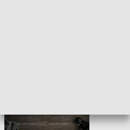
Z indeksem w ręku
Droga po suk
HISTORIA