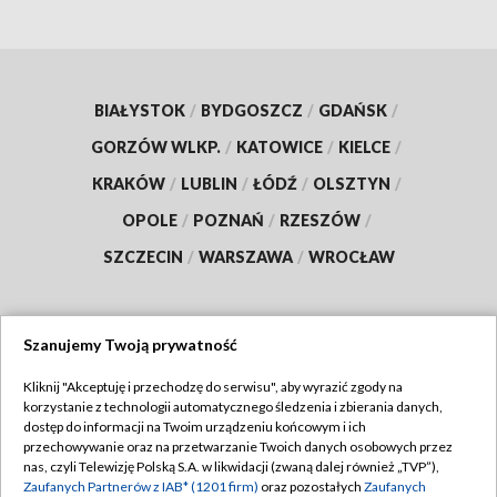
BIAŁYSTOK
/
BYDGOSZCZ
/
GDAŃSK
/
GORZÓW WLKP.
/
KATOWICE
/
KIELCE
/
KRAKÓW
/
LUBLIN
/
ŁÓDŹ
/
OLSZTYN
/
OPOLE
/
POZNAŃ
/
RZESZÓW
/
SZCZECIN
/
WARSZAWA
/
WROCŁAW
Szanujemy Twoją prywatność
Dołącz do nas:
Kliknij "Akceptuję i przechodzę do serwisu", aby wyrazić zgody na
korzystanie z technologii automatycznego śledzenia i zbierania danych,
TVP
dostęp do informacji na Twoim urządzeniu końcowym i ich
Abonament TVP
przechowywanie oraz na przetwarzanie Twoich danych osobowych przez
Regulamin TVP
nas, czyli Telewizję Polską S.A. w likwidacji (zwaną dalej również „TVP”),
Emisja w TVP
Polityka prywatności
Zaufanych Partnerów z IAB* (1201 firm)
oraz pozostałych
Zaufanych